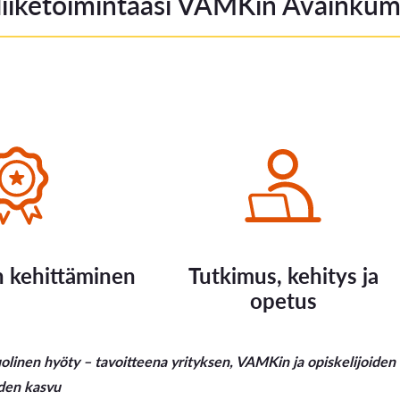
liiketoimintaasi VAMKin Avainkum
 kehittäminen
Tutkimus, kehitys ja
opetus
inen hyöty – tavoitteena yrityksen, VAMKin ja opiskelijoiden t
uden kasvu