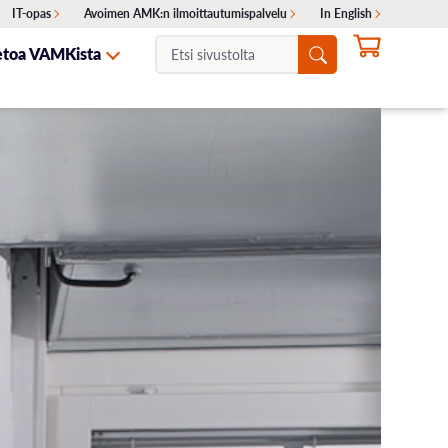
IT-opas
Avoimen AMK:n ilmoittautumispalvelu
In English
Etsi
etoa VAMKista
sivustolta:
NTA
ITA
SKELIJAYHTEISTYÖ
HAKEMINEN
OTA YHTEYTTÄ
Ajankohtaiset haut
Erillishaku
ukset
Siirtohaku
Lisähaku
Valintakokeet
Opinto-ohjaajille