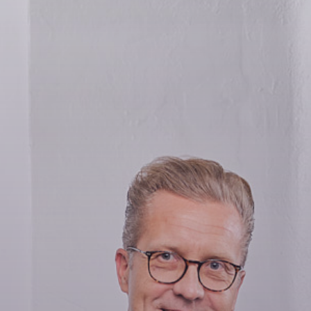
Opintoseteli
LOMAKKEET JA SÄÄDÖKSET
Lomakkeet
Tutkintosääntö
Tutkintolautakunta