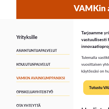
VAMKin 
Tarjoamme yrit
Yrityksille
vastuullisesti
innovaatiopro
ASIANTUNTIJAPALVELUT
Tulemalla vastik
vuosittaisen yh
KOULUTUSPALVELUT
käytössäsi on h
VAMKIN AVAINKUMPPANIKSI
Tutustu V
OPISKELIJAYHTEISTYÖ
OTA YHTEYTTÄ