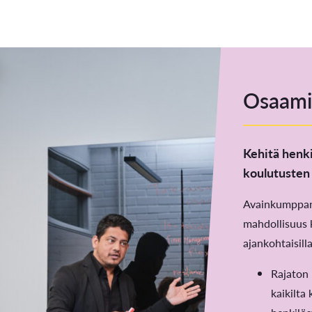
Osaami
Kehitä henk
koulutusten 
Avainkumppani
mahdollisuus 
ajankohtaisilla
Rajaton
kaikilta