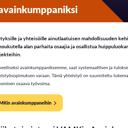
avainkumppaniksi
yksille ja yhteisöille ainutlaatuisen mahdollisuuden kehi
 houkutella alan parhaita osaajia ja osallistua huippuluoka
jekteihin.
keelliseksi avainkumppaniksemme, saat systemaattisen ja tulokse
teistyösopimuksen varaan. Tämä yhteistyö on suunniteltu tukemaa
uomisen osaava työvoima.
AMKin avainkumppaneihin