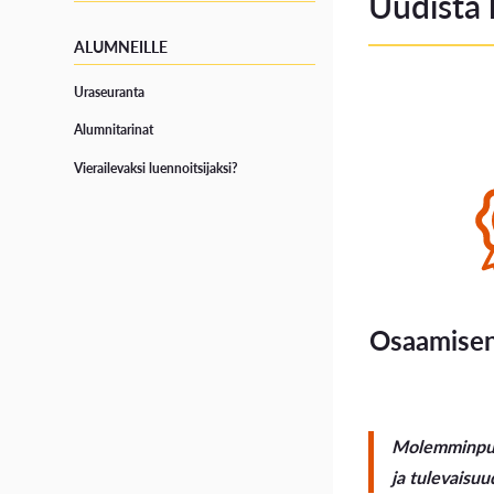
Uudista 
ALUMNEILLE
Uraseuranta
Alumnitarinat
Vierailevaksi luennoitsijaksi?
Osaamisen
Molemminpuol
ja tulevaisu