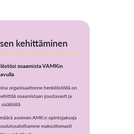
sen kehittäminen
ilöstösi osaamista VAMKin
avulla
na organisaationne henkilöstöllä on
kehittää osaamistaan joustavasti ja
 sisällöillä
 määrä avoimen AMK:n opintojaksoja
 koulutusaloiltamme maksuttomasti