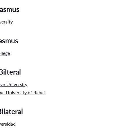
rasmus
ersity
rasmus
llege
ilteral
yn University
nal University of Rabat
ilateral
versidad