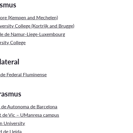
asmus
Opintoseteli
re (Kempen and Mechelen)
ersity College (Kortrijk and Brugge)
le de Namur-Liege-Luxembourg
sity College
LOMAKKEET JA SÄÄDÖKSET
lateral
Lomakkeet
ade Federal Fluminense
Tutkintosääntö
Erasmus
Tutkintolautakunta
t de Autonoma de Barcelona
at de Vic – UManresa campus
 University
d de Lleida