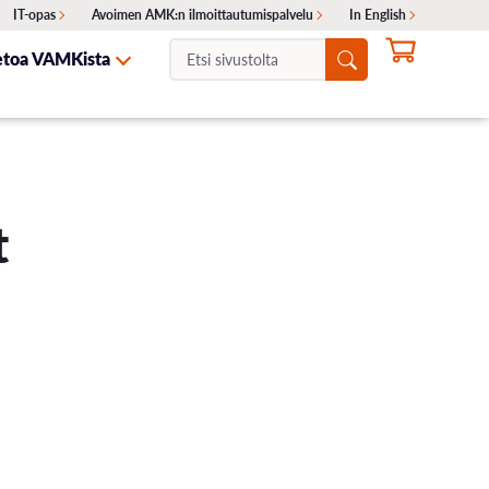
IT-opas
Avoimen AMK:n ilmoittautumispalvelu
In English
Etsi
etoa VAMKista
sivustolta:
NTA
ITA
SKELIJAYHTEISTYÖ
HAKEMINEN
OTA YHTEYTTÄ
Ajankohtaiset haut
t
Erillishaku
ukset
Siirtohaku
Lisähaku
Valintakokeet
Opinto-ohjaajille