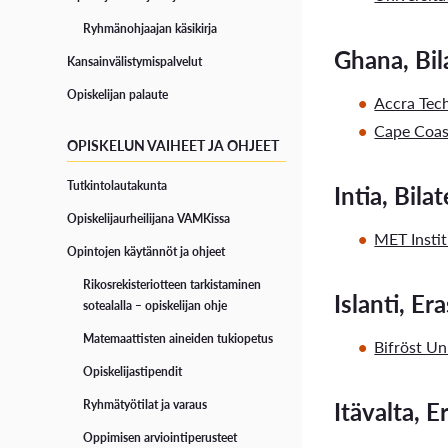
Ryhmänohjaajan käsikirja
Ghana, Bil
Kansainvälistymispalvelut
Opiskelijan palaute
Accra Tech
Cape Coas
OPISKELUN VAIHEET JA OHJEET
Tutkintolautakunta
Intia, Bilat
Opiskelijaurheilijana VAMKissa
MET Insti
Opintojen käytännöt ja ohjeet
Rikosrekisteriotteen tarkistaminen
Islanti, E
sotealalla – opiskelijan ohje
Matemaattisten aineiden tukiopetus
Bifröst Un
Opiskelijastipendit
Itävalta, 
Ryhmätyötilat ja varaus
Oppimisen arviointiperusteet