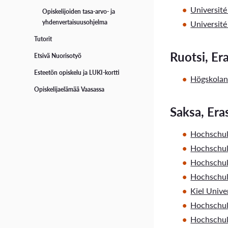
Universit
Opiskelijoiden tasa-arvo- ja
Universit
yhdenvertaisuusohjelma
Tutorit
Ruotsi, E
Etsivä Nuorisotyö
Esteetön opiskelu ja LUKI-kortti
Högskolan
Opiskelijaelämää Vaasassa
Saksa, Er
Hochschu
Hochschul
Hochschul
Hochschul
Kiel Unive
Hochschul
Hochschul