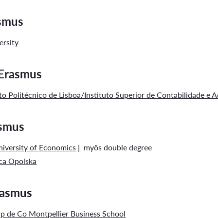
asmus
ersity
 Erasmus
uto Politécnico de Lisboa/Instituto Superior de Contabilidade e 
asmus
iversity of Economics
| myös double degree
ica Opolska
rasmus
p de Co Montpellier Business School