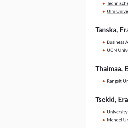
Technisch
Ulm Univer
Tanska, E
Business 
UCN Unive
Thaimaa, B
Rangsit Un
Tsekki, Er
University
Mendel Un