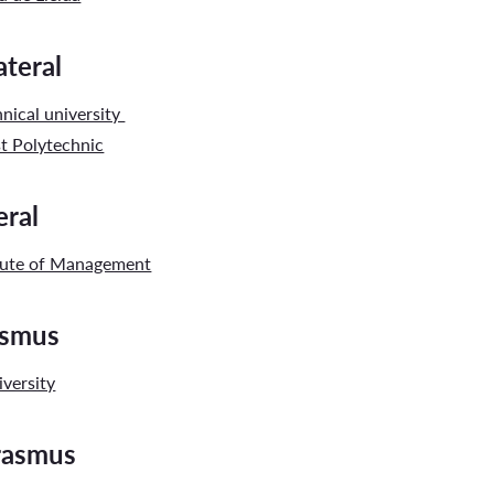
ateral
nical university
t Polytechnic
eral
tute of Management
rasmus
iversity
Erasmus