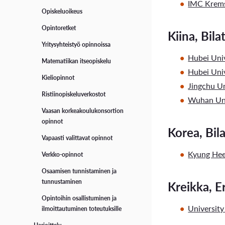
IMC Krems 
Opiskeluoikeus
Opintoretket
Kiina, Bila
Yritysyhteistyö opinnoissa
Hubei Uni
Matematiikan itseopiskelu
Hubei Uni
Kieliopinnot
Jingchu Un
Ristiinopiskeluverkostot
Wuhan Uni
Vaasan korkeakoulukonsortion
opinnot
Korea, Bila
Vapaasti valittavat opinnot
Kyung Hee
Verkko-opinnot
Osaamisen tunnistaminen ja
tunnustaminen
Kreikka, 
Opintoihin osallistuminen ja
Universit
ilmoittautuminen toteutuksille