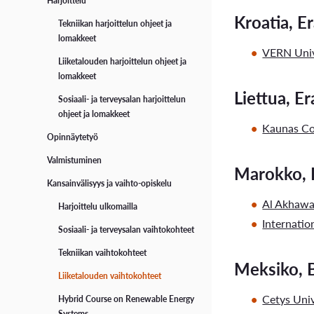
Harjoittelu
Kroatia, E
Tekniikan harjoittelun ohjeet ja
lomakkeet
VERN Univ
Liiketalouden harjoittelun ohjeet ja
lomakkeet
Liettua, E
Sosiaali- ja terveysalan harjoittelun
ohjeet ja lomakkeet
Kaunas Co
Opinnäytetyö
Valmistuminen
Marokko, B
Kansainvälisyys ja vaihto-opiskelu
Al Akhawa
Harjoittelu ulkomailla
Internatio
Sosiaali- ja terveysalan vaihtokohteet
Tekniikan vaihtokohteet
Meksiko, B
Liiketalouden vaihtokohteet
Cetys Uni
Hybrid Course on Renewable Energy
Systems