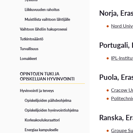
Liikkuvuuden rahoitus
Norja, Er
Muistilista vaihtoon lähtijälle
Nord Univ
Vaihtoon lähdön hakuprosessi
Tutkintosääntö
Portugali,
Turvallisuus
IPL-Instit
Lomakkeet
OPINTOJEN TUKI JA
Puola, Er
OPISKELIJAN HYVINVOINTI
Cracow Un
Hyvinvointi ja terveys
Politechn
Opiskelijoiden päihdeohjelma
Opiskelijoiden hyvinvointiohjelma
Ranska, E
Korkeakoulukuraattori
Groupe Su
Energiaa kampukselle