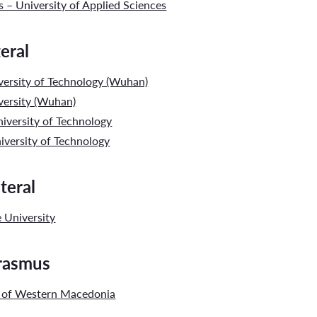
– University of Applied Sciences
teral
versity of Technology (Wuhan)
versity (Wuhan)
iversity of Technology
versity of Technology
teral
 University
Erasmus
y of Western Macedonia