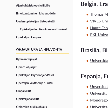
Belgia, Er
Ajankohtaista opiskelijoille
Opiskelijaelämää Vaasassa
Turvallisuus
Thomas Mo
Ilmoittautuminen lukuvuodelle
VIVES Univ
Uuden opiskelijan tietopaketti
Avoimet työpaikat
Uuden opiskelijan tietopaketti
Haute Eco
Opiskelijoiden tietokonevaatimukset
Digivisio 2030
PXL Univer
Opiskelijan kampus
OPINTOJEN TUKI JA OPISKELIJAN HYVINVOINTI
Brasilia, Bi
OHJAUS, URA JA NEUVONTA
Hyvinvointi ja terveys
Ryhmänohjaajat
Universid
Esteetön opiskelu ja LUKI-kortti
Opinto-ohjaajat
Espanja, 
Opiskelijan käyttöohje SPARK
Korkeakoulukuraattori
Opettajan käyttöohje SPARK
Unversita
Tutorit
Urapalvelut
Universit
Opiskelijaurheilijana VAMKissa
Opiskelijapalvelut
Mondragon
Universita
Opintojen tuki ja ohjaus