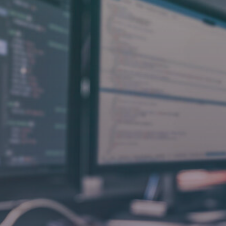
Opintoseteli
LOMAKKEET JA SÄÄDÖKSET
Lomakkeet
Tutkintosääntö
Tutkintolautakunta