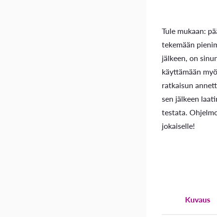
Tule mukaan: pä
tekemään pienim
jälkeen, on sin
käyttämään myös
ratkaisun annet
sen jälkeen laat
testata. Ohjelm
jokaiselle!
Kuvaus