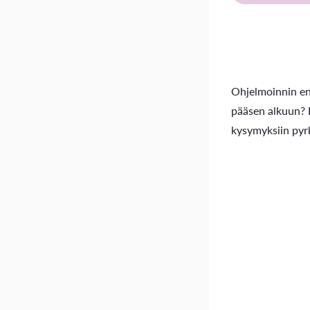
Ohjelmoinnin en
pääsen alkuun? 
kysymyksiin pyrk