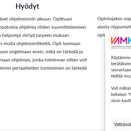
Hyödyt
Opintojakso sopi
äset ohjelmoinnin alkuun. Opittuasi
alasta riippumat
uotoisia ohjelmia niiden suunnittelemisen
opintojakson ov
un helpompi siirtyä tarpeen mukaan
 muita ohjelmointikieliä. Opit luomaan
tuun ongelmaan ensin, mikä on tärkeää ja
Käytämme e
imaan ohjelman, jonka toiminnan sitten voit
kerätäksem
oinnin periaatteiden tunteminen on tärkeää
seurantaan
kieltää muu
Voit milloi
keltaisen "
sivun kautt
Välttämä