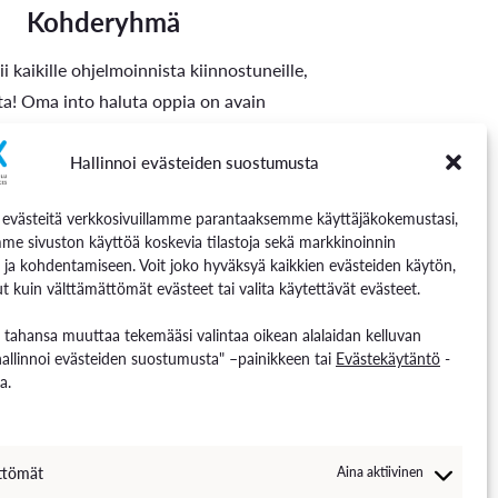
Kohderyhmä
i kaikille ohjelmoinnista kiinnostuneille,
ta! Oma into haluta oppia on avain
en avaamiseen!
Hallinnoi evästeiden suostumusta
västeitä verkkosivuillamme parantaaksemme käyttäjäkokemustasi,
me sivuston käyttöä koskevia tilastoja sekä markkinoinnin
 ja kohdentamiseen. Voit joko hyväksyä kaikkien evästeiden käytön,
t kuin välttämättömät evästeet tai valita käytettävät evästeet.
n tahansa muuttaa tekemääsi valintaa oikean alalaidan kelluvan
hallinnoi evästeiden suostumusta" –painikkeen tai
Evästekäytäntö
-
a.
ttömät
Aina aktiivinen