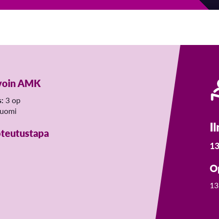
voin AMK
s:
3 op
uomi
I
teutustapa
13
O
13