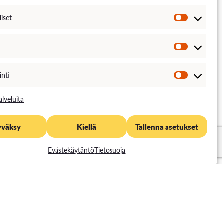
Ohjelmoinnin ensi
liset
askeleet
0,00
€
inti
Ajankohta
alveluita
Toteutustapa
Toteutuskieli
yväksy
Kiellä
Tallenna asetukset
Opintopisteet
3 op
Evästekäytäntö
Tietosuoja