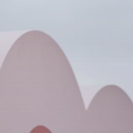
Opintoseteli
LOMAKKEET JA SÄÄDÖKSET
Lomakkeet
Tutkintosääntö
Tutkintolautakunta