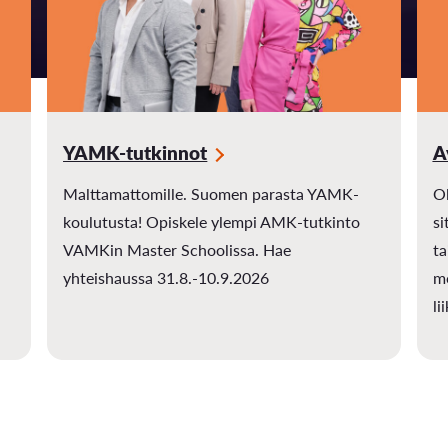
YAMK-tutkinnot
A
Malttamattomille. Suomen parasta YAMK-
Ol
koulutusta! Opiskele ylempi AMK-tutkinto
si
VAMKin Master Schoolissa. Hae
ta
yhteishaussa 31.8.-10.9.2026
mo
li