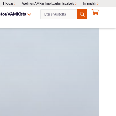
IT-opas
Avoimen AMK:n ilmoittautumispalvelu
In English
Etsi
etoa VAMKista
sivustolta:
NTA
ITA
SKELIJAYHTEISTYÖ
HAKEMINEN
OTA YHTEYTTÄ
Ajankohtaiset haut
Erillishaku
ukset
Siirtohaku
Lisähaku
Valintakokeet
Opinto-ohjaajille