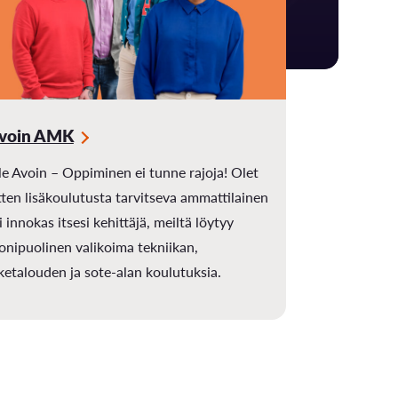
voin AMK
e Avoin – Oppiminen ei tunne rajoja! Olet
tten lisäkoulutusta tarvitseva ammattilainen
i innokas itsesi kehittäjä, meiltä löytyy
nipuolinen valikoima tekniikan,
iketalouden ja sote-alan koulutuksia.