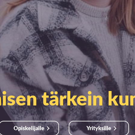
sen tärkein k
Opiskelijalle
Yrityksille