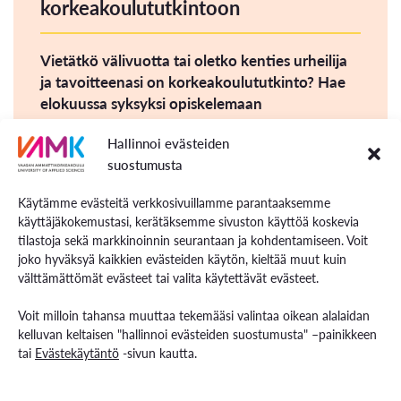
korkeakoulututkintoon
Vietätkö välivuotta tai oletko kenties urheilija
ja tavoitteenasi on korkeakoulututkinto? Hae
elokuussa syksyksi opiskelemaan
polkuopintoja, jotka suoritettuasi voit hakea
Hallinnoi evästeiden
tutkinto-opiskelijaksi ja valmistua samassa
suostumusta
ajassa, kuin suoraan tutkinnon aloittanut
opiskelija!
Käytämme evästeitä verkkosivuillamme parantaaksemme
käyttäjäkokemustasi, kerätäksemme sivuston käyttöä koskevia
Ole ajoissa matkassa, sillä opiskelupaikat
tilastoja sekä markkinoinnin seurantaan ja kohdentamiseen. Voit
täyttyvät ilmoittautumisjärjestyksessä!
joko hyväksyä kaikkien evästeiden käytön, kieltää muut kuin
Haku aika on 6.8-12.8.
välttämättömät evästeet tai valita käytettävät evästeet.
Voit milloin tahansa muuttaa tekemääsi valintaa oikean alalaidan
Tutustu tutkintoihin ja ilmoittaudu
kelluvan keltaisen "hallinnoi evästeiden suostumusta" –painikkeen
tai
Evästekäytäntö
-sivun kautta.