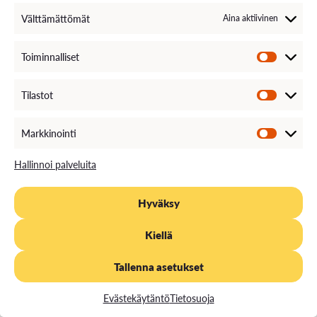
Välttämättömät
Aina aktiivinen
Toiminnalliset
Tilastot
Markkinointi
Hallinnoi palveluita
Hyväksy
Kiellä
VAMK Strategia 2035 – kohti
Tallenna asetukset
hyvinvointitaloutta
Evästekäytäntö
Tietosuoja
Vaasan ammattikorkeakoulu on uudistanut