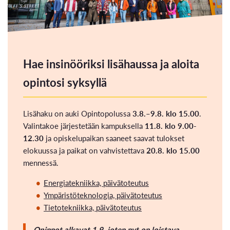
Hae insinööriksi lisähaussa ja aloita
opintosi syksyllä
Lisähaku on auki Opintopolussa
3.8.–9.8. klo 15.00
.
Valintakoe järjestetään kampuksella
11.8. klo 9.00-
12.30
ja opiskelupaikan saaneet saavat tulokset
elokuussa ja paikat on vahvistettava
20.8. klo 15.00
mennessä.
Energiatekniikka, päivätoteutus
Ympäristöteknologia, päivätoteutus
Tietotekniikka, päivätoteutus
Opinnot alkavat 1.9, joten nyt on loistava