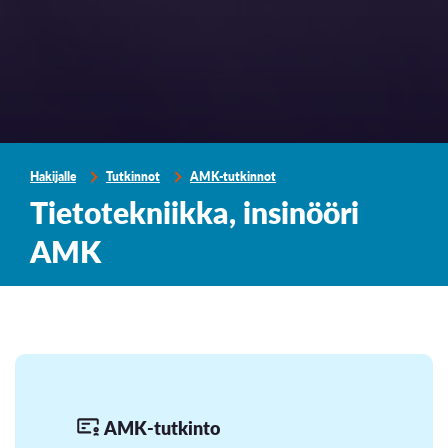
Hakijalle
Tutkinnot
AMK-tutkinnot
Tietotekniikka, insinööri
AMK
AMK-tutkinto