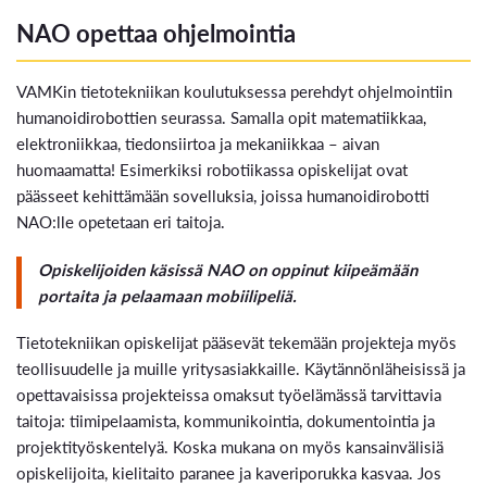
NAO opettaa ohjelmointia
VAMKin tietotekniikan koulutuksessa perehdyt ohjelmointiin
humanoidirobottien seurassa. Samalla opit matematiikkaa,
elektroniikkaa, tiedonsiirtoa ja mekaniikkaa – aivan
huomaamatta! Esimerkiksi robotiikassa opiskelijat ovat
päässeet kehittämään sovelluksia, joissa humanoidirobotti
NAO:lle opetetaan eri taitoja.
Opiskelijoiden käsissä NAO on oppinut kiipeämään
portaita ja pelaamaan mobiilipeliä.
Tietotekniikan opiskelijat pääsevät tekemään projekteja myös
teollisuudelle ja muille yritysasiakkaille. Käytännönläheisissä ja
opettavaisissa projekteissa omaksut työelämässä tarvittavia
taitoja: tiimipelaamista, kommunikointia, dokumentointia ja
projektityöskentelyä. Koska mukana on myös kansainvälisiä
opiskelijoita, kielitaito paranee ja kaveriporukka kasvaa. Jos