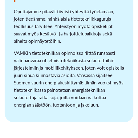
Opettajamme pitävät tiiviisti yhteyttä työelämään,
joten tiedämme, minkälaisia tietotekniikkaguruja
teollisuus tarvitsee. Yhteistyön myötä opiskelijat
saavat myös kesätyö- ja harjoittelupaikkoja sekä
aiheita opinnäytetöihin.
VAMKin tietotekniikan opinnoissa riittää runsaasti
valinnanvaraa ohjelmistotekniikasta sulautettuihin
järjestelmiin ja mobiilikehitykseen, joten voit opiskella
juuri sinua kiinnostavia asioita. Vaasassa sijaitsee
Suomen suurin energiakeskittymä: tämän vuoksi myös
tietotekniikassa painotetaan energiatekniikan
sulautettuja ratkaisuja, joilla voidaan vaikuttaa
energian säästöön, tuotantoon ja jakeluun.