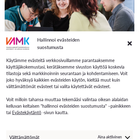
Hallinnoi evästeiden
suostumusta
Käytämme evästeitä verkkosivuillamme parantaaksemme
käyttäjäkokemustasi, kerätäksemme sivuston käyttöä koskevia
tilastoja sekä markkinoinnin seurantaan ja kohdentamiseen. Voit
Tietotekniikan ala ja ammatit
joko hyväksyä kaikkien evästeiden käytön, kieltää muut kuin
välttämättömät evästeet tai valita käytettävät evästeet.
Tietotekniikan insinöörinä osaat kehittää ja luoda
Voit milloin tahansa muuttaa tekemääsi valintaa oikean alalaidan
uusia tuotteita ja sovelluksia yrityselämän tarpeisiin.
kelluvan keltaisen "hallinnoi evästeiden suostumusta" –painikkeen
tai
Evästekäytäntö
-sivun kautta.
Sopeudut nopeasti uusiin työtehtäviin, olet yritteliäs
etkä pelkää muutosta. Sinulla on myös luonnollinen
taipumus matemaattisiin aiheisiin, ja haluat tutkia,
kehittää, soveltaa ja tehdä.
Välttämättömät
Aina aktiivinen