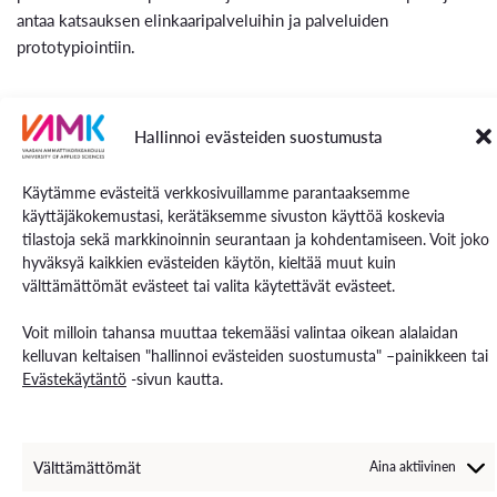
antaa katsauksen elinkaaripalveluihin ja palveluiden
prototypiointiin.
Opetusmuoto- ja menetelmät
Hallinnoi evästeiden suostumusta
Opintojakso rakentuu verkko-opiskelusta sekä harjoitustehtävistä
Opiskelu tapahtuu kokonaan verkossa.
Käytämme evästeitä verkkosivuillamme parantaaksemme
käyttäjäkokemustasi, kerätäksemme sivuston käyttöä koskevia
Opiskelumateriaali
tilastoja sekä markkinoinnin seurantaan ja kohdentamiseen. Voit joko
hyväksyä kaikkien evästeiden käytön, kieltää muut kuin
välttämättömät evästeet tai valita käytettävät evästeet.
Opiskelumateriaali sisältää luentovideoita, harjoitustehtäviä sekä
oppimista tukevaa kirjallisuutta.
Voit milloin tahansa muuttaa tekemääsi valintaa oikean alalaidan
kelluvan keltaisen "hallinnoi evästeiden suostumusta" –painikkeen tai
Koivisto, M., Säynäjäkangas, J. & Forsberg, S. (2019).
Evästekäytäntö
-sivun kautta.
Palvelumuotoilun bisneskirja. Helsinki: Alma Talent Oy
Martinsuo, M., Nenonen, S. & Vaittinen, E. (2020) Teollisen
palveluliiketoiminnan perusteet.
https://trepo.tuni.fi/bitstream/handle/10024/123062/978
Välttämättömät
Aina aktiivinen
952-03-1659-4.pdf?sequence=2&isAllowed=y