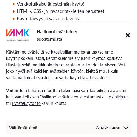
Verkkojulkaisujärjestelmän käyttö
HTML-, CSS- ja Javascript-kielten perusteet
Käytettävyys ja saavutettavuus
Hakukoneoptimointi
Hallinnoi evästeiden
suostumusta
Opetusmuoto- ja menetelmät
Käytämme evästeitä verkkosivuillamme parantaaksemme
Itsenäinen opiskelu verkko-oppimisympäristössä.
käyttäjäkokemustasi, kerätäksemme sivuston käyttöä koskevia
Opintojakson voi suorittaa vapaasti oman aikataulunsa
tilastoja sekä markkinoinnin seurantaan ja kohdentamiseen. Voit
mukaan.
joko hyväksyä kaikkien evästeiden käytön, kieltää muut kuin
Webinaarit ja harjoitukset sekä oppimispäiväkirja /
välttämättömät evästeet tai valita käytettävät evästeet.
portfolio.
Voit milloin tahansa muuttaa tekemääsi valintaa oikean alalaidan
Webinaarit tallennetaan ja ne ovat katsottavissa koko
kelluvan keltaisen "hallinnoi evästeiden suostumusta" –painikkeen
opintojakson ajan.
tai
Evästekäytäntö
-sivun kautta.
Opiskelumateriaali
Välttämättömät
Aina aktiivinen
Luento ja harjoitukset.
Oman oppimisen arviointi.