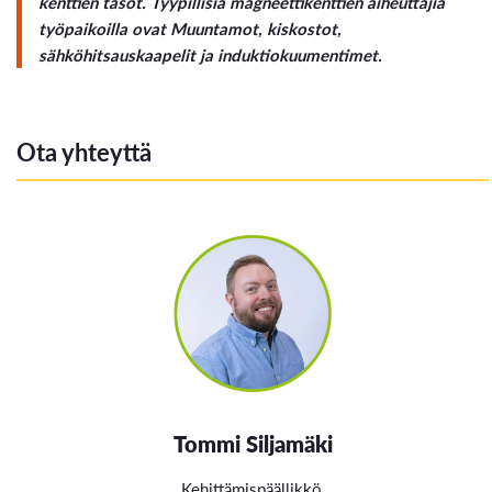
kenttien tasot. Tyypillisiä magneettikenttien aiheuttajia
työpaikoilla ovat Muuntamot, kiskostot,
sähköhitsauskaapelit ja induktiokuumentimet.
Ota yhteyttä
Tommi Siljamäki
Kehittämispäällikkö
,