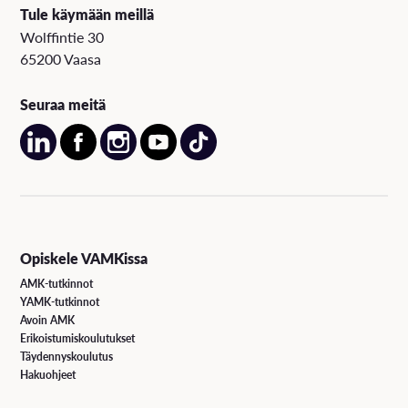
Tule käymään meillä
Wolffintie 30
65200 Vaasa
Seuraa meitä
Opiskele VAMKissa
AMK-tutkinnot
YAMK-tutkinnot
Avoin AMK
Erikoistumiskoulutukset
Täydennyskoulutus
Hakuohjeet