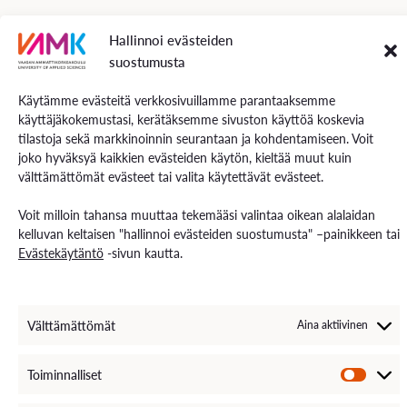
VAMK Palvelut
Hallinnoi evästeiden
Tutkimus ja kehitys
suostumusta
Palvelut työelämälle
Palvelut opiskelijoille
Käytämme evästeitä verkkosivuillamme parantaaksemme
Rekryä opiskelijoita
käyttäjäkokemustasi, kerätäksemme sivuston käyttöä koskevia
Energiaa-verkkolehti
tilastoja sekä markkinoinnin seurantaan ja kohdentamiseen. Voit
joko hyväksyä kaikkien evästeiden käytön, kieltää muut kuin
välttämättömät evästeet tai valita käytettävät evästeet.
Ota yhteyttä
Yhteystiedot ja aukioloajat
Voit milloin tahansa muuttaa tekemääsi valintaa oikean alalaidan
Henkilöstöhaku
kelluvan keltaisen "hallinnoi evästeiden suostumusta" –painikkeen tai
EXAM – sähköinen tenttipalvelu
Evästekäytäntö
-sivun kautta.
Medialle
Avoimet työpaikat
Laskutustiedot
VAMKin palautekanava
Välttämättömät
Aina aktiivinen
VAMKin Ilmoituskanava
Toiminnalliset