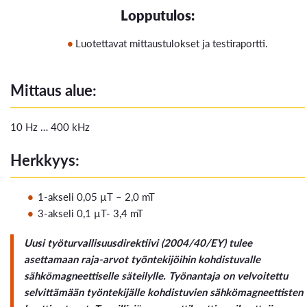
Lopputulos:
Luotettavat mittaustulokset ja testiraportti.
Mittaus alue:
10 Hz … 400 kHz
Herkkyys:
1-akseli 0,05 µT – 2,0 mT
3-akseli 0,1 µT- 3,4 mT
Uusi työturvallisuusdirektiivi (2004/40/EY) tulee
asettamaan raja-arvot työntekijöihin kohdistuvalle
sähkömagneettiselle säteilylle. Työnantaja on velvoitettu
selvittämään työntekijälle kohdistuvien sähkömagneettisten