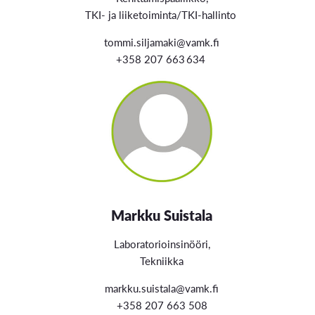
T
KI- ja liiketoiminta/TKI-hallinto
tommi.siljamaki@vamk.fi
+358 207 663 634
Markku Suistala
Laboratorioinsinööri,
Tekniikka
markku.suistala@vamk.fi
+358 207 663 508