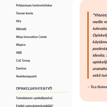
Pohjanmaan hyvinvointialue
Opiskelijaelämää Vaasassa
Turvallisuus
Teuvan kunta
”Yhteis
Uuden opiskelijan tietopaketti
Avoimet työpaikat
meille m
Afry
tulevais
Wärtsilä
Digivisio 2030
Opiskeli
Wasa Innovation Center
käytänn
OPINTOJEN TUKI JA OPISKELIJAN HYVINVOINTI
Wapice
puolest
ABB
ideoita.
Hyvinvointi ja terveys
CoE Group
opiskeli
Esteetön opiskelu ja LUKI-kortti
uramahdo
Danfoss
sekä tun
Korkeakoulukuraattori
Avainkumppanit
– Tea Koivu
Tutorit
OPISKELIJAYHTEISTYÖ
Opiskelijaurheilijana VAMKissa
Toimeksianto opiskelijatyönä
Etsitkö opinnäytetyöntekijää?