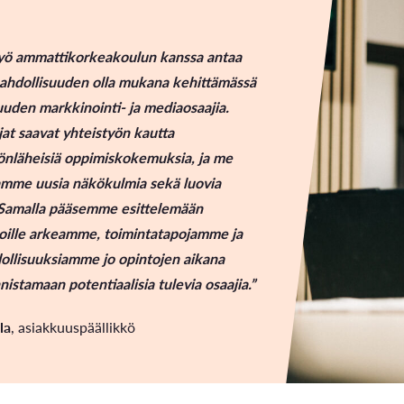
Opintoseteli
työ ammattikorkeakoulun kanssa antaa
ahdollisuuden olla mukana kehittämässä
uuden markkinointi- ja mediaosaajia.
jat saavat yhteistyön kautta
önläheisiä oppimiskokemuksia, ja me
LOMAKKEET JA SÄÄDÖKSET
amme uusia näkökulmia sekä luovia
 Samalla pääsemme esittelemään
Lomakkeet
joille arkeamme, toimintatapojamme ja
Tutkintosääntö
llisuuksiamme jo opintojen aikana
nistamaan potentiaalisia tulevia osaajia.”
Tutkintolautakunta
la
, asiakkuuspäällikkö