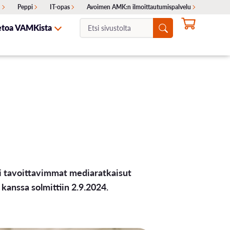
I
Peppi
IT-opas
Avoimen AMK:n ilmoittautumispalvelu
Etsi
etoa VAMKista
sivustolta:
NTA
ITA
SKELIJAYHTEISTYÖ
HAKEMINEN
OTA YHTEYTTÄ
Ajankohtaiset haut
Erillishaku
ukset
Siirtohaku
Lisähaku
ti tavoittavimmat mediaratkaisut
Valintakokeet
anssa solmittiin 2.9.2024.
Opinto-ohjaajille