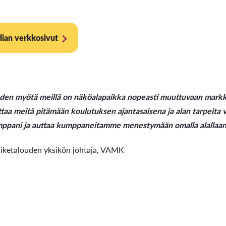
ian verkkosivut
n myötä meillä on näköalapaikka nopeasti muuttuvaan markkin
ttaa meitä pitämään koulutuksen ajantasaisena ja alan tarpeita
ppani ja auttaa kumppaneitamme menestymään omalla alallaan
liiketalouden yksikön johtaja, VAMK