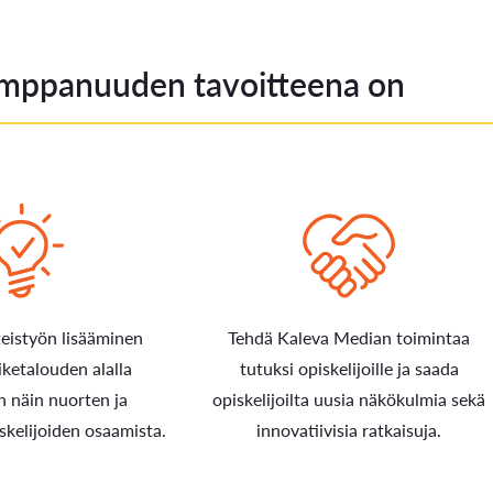
mppanuuden tavoitteena on
teistyön lisääminen
Tehdä Kaleva Median toimintaa
liiketalouden alalla
tutuksi opiskelijoille ja saada
 näin nuorten ja
opiskelijoilta uusia näkökulmia sekä
skelijoiden osaamista.
innovatiivisia ratkaisuja.