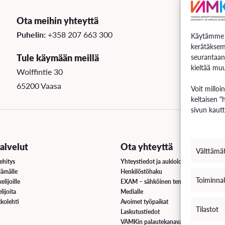
Ota meihin yhteyttä
Puhelin:
+358 207 663 300
Käytämme e
kerätäksem
Tule käymään meillä
seurantaan
kieltää muu
Wolffintie 30
65200 Vaasa
Voit milloi
keltaisen "
sivun kautt
lvelut
Ota yhteyttä
Välttämä
ehitys
Yhteystiedot ja aukioloajat
lämälle
Henkilöstöhaku
Toiminnal
elijoille
EXAM – sähköinen tenttipalvelu
lijoita
Medialle
kolehti
Avoimet työpaikat
Tilastot
Laskutustiedot
VAMKin palautekanava