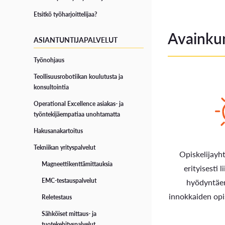
Etsitkö työharjoittelijaa?
Avainku
ASIANTUNTIJAPALVELUT
Työnohjaus
Teollisuusrobotiikan koulutusta ja
konsultointia
Operational Excellence asiakas- ja
työntekijäempatiaa unohtamatta
Hakusanakartoitus
Tekniikan yrityspalvelut
Opiskelijayh
Magneettikenttämittauksia
erityisesti 
EMC-testauspalvelut
hyödyntäen
innokkaiden opi
Reletestaus
Sähköiset mittaus- ja
tuotekehityspalvelut