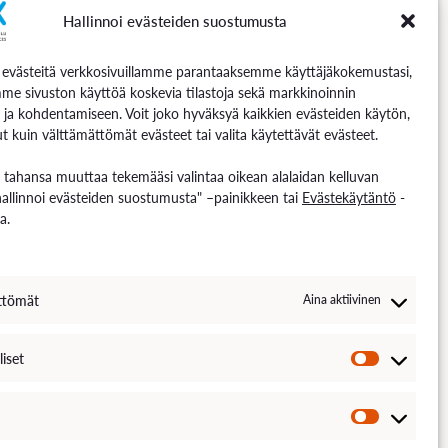
Hallinnoi evästeiden suostumusta
Seuraa meitä
västeitä verkkosivuillamme parantaaksemme käyttäjäkokemustasi,
me sivuston käyttöä koskevia tilastoja sekä markkinoinnin
 ja kohdentamiseen. Voit joko hyväksyä kaikkien evästeiden käytön,
t kuin välttämättömät evästeet tai valita käytettävät evästeet.
n tahansa muuttaa tekemääsi valintaa oikean alalaidan kelluvan
hallinnoi evästeiden suostumusta" –painikkeen tai
Evästekäytäntö
-
a.
ttömät
Aina aktiivinen
liset