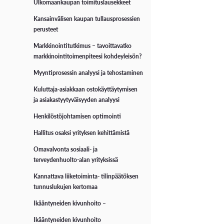
Ulkomaankaupan toimituslausekkeet
Kansainvälisen kaupan tullausprosessien
perusteet
Markkinointitutkimus – tavoittavatko
markkinointitoimenpiteesi kohdeyleisön?
Myyntiprosessin analyysi ja tehostaminen
Kuluttaja-asiakkaan ostokäyttäytymisen
ja asiakastyytyväisyyden analyysi
Henkilöstöjohtamisen optimointi
Hallitus osaksi yrityksen kehittämistä
Omavalvonta sosiaali- ja
terveydenhuolto-alan yrityksissä
Kannattava liiketoiminta- tilinpäätöksen
tunnuslukujen kertomaa
Ikääntyneiden kivunhoito –
Ikääntyneiden kivunhoito