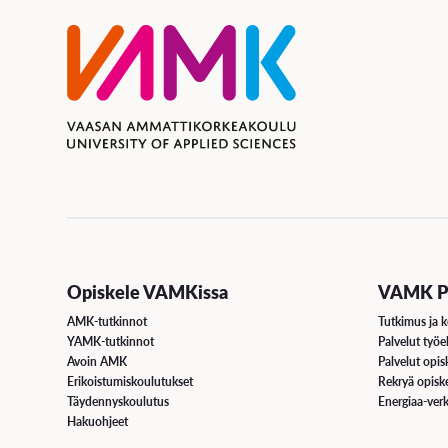
Opiskele VAMKissa
VAMK Pa
AMK-tutkinnot
Tutkimus ja k
YAMK-tutkinnot
Palvelut työe
Avoin AMK
Palvelut opisk
Erikoistumiskoulutukset
Rekryä opiske
Täydennyskoulutus
Energiaa-verk
Hakuohjeet