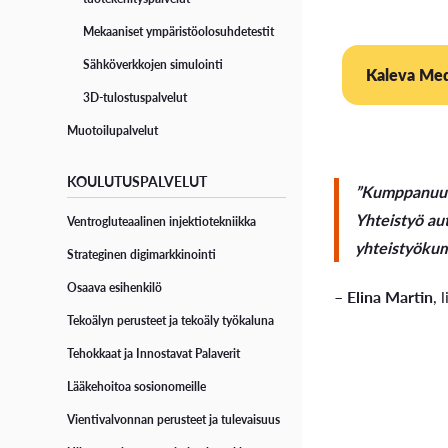
Mekaaniset ympäristöolosuhdetestit
Sähköverkkojen simulointi
Kaleva Med
3D-tulostuspalvelut
Muotoilupalvelut
KOULUTUSPALVELUT
”Kumppanuude
Yhteistyö au
Ventrogluteaalinen injektiotekniikka
yhteistyökum
Strateginen digimarkkinointi
Osaava esihenkilö
–
Elina Martin
, 
Tekoälyn perusteet ja tekoäly työkaluna
Tehokkaat ja Innostavat Palaverit
Lääkehoitoa sosionomeille
Vientivalvonnan perusteet ja tulevaisuus