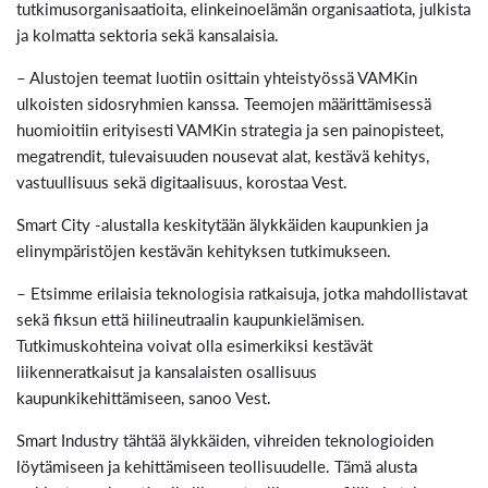
tutkimusorganisaatioita, elinkeinoelämän organisaatiota, julkista
ja kolmatta sektoria sekä kansalaisia.
– Alustojen teemat luotiin osittain yhteistyössä VAMKin
ulkoisten sidosryhmien kanssa. Teemojen määrittämisessä
huomioitiin erityisesti VAMKin strategia ja sen painopisteet,
megatrendit, tulevaisuuden nousevat alat, kestävä kehitys,
vastuullisuus sekä digitaalisuus, korostaa Vest.
Smart City -alustalla keskitytään älykkäiden kaupunkien ja
elinympäristöjen kestävän kehityksen tutkimukseen.
– Etsimme erilaisia teknologisia ratkaisuja, jotka mahdollistavat
sekä fiksun että hiilineutraalin kaupunkielämisen.
Tutkimuskohteina voivat olla esimerkiksi kestävät
liikenneratkaisut ja kansalaisten osallisuus
kaupunkikehittämiseen, sanoo Vest.
Smart Industry tähtää älykkäiden, vihreiden teknologioiden
löytämiseen ja kehittämiseen teollisuudelle. Tämä alusta