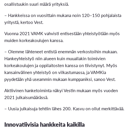
osallistuukin suuri määrä yrityksiä.
– Hankkeissa on vuosittain mukana noin 120–150 pohjalaista
yritystä, kertoo Vest.
Vuonna 2021 VAMK vahvisti entisestään yhteistyötään myös
muiden korkeakoulujen kanssa.
– Olemme lähteneet entistä enemmän verkostoihin mukaan.
Hankeyhteistyö niin alueen kuin muuallakin toimivien
korkeakoulujen ja oppilaitosten kanssa on tiivistynyt. Myös
kansainvälinen yhteistyö on vilkastumassa, ja VAMKia
pyydetään yhä useammin mukaan kumppaniksi, sanoo Vest.
Aktiivinen hanketoiminta näkyi Vestin mukaan myös vuoden
2021 julkaisumäärässä.
– Uusia julkaisuja tehtiin lähes 200. Kasvu on ollut merkittävää.
Innovatiivisia hankkeita kaikilla