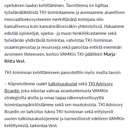
opetuksen laadun kehittäminen. Tavoitteena on lujittaa
työelämälähtöistä TKI-toimintaamme ja asemaamme alueellisen
innovaatioekosysteemin merkittävänä toimijana niin
kansallisessa kuin kansainvälisessäkin yhteistyössä. Haluamme
edistää opiskelijat, opetus- ja muun henkilökuntamme sekä
työelämän yhdistävää toimintaa, vahvistaa TKI-toiminnan
osaamisperustaa ja resursseja sekä panostaa entistä enemmän
avoimeen tieteeseen, kertoo VAMKin TKI-päällikkö
Marja-
Riitta Vest
.
TKI-toiminnan kehittämiseen panostettiin myös muilla tavoin
– Käynnistimme uudet
tutkimusalustat
sekä
TKI Advisory
Boardin
, joka edustaa vahvaa asiantuntemusta VAMKin
strategisilla aloilla ja omaa laajaa näkemyksellisyyttä
toimintaympäristöstämme sekä sen muutoksista. TKI Advisory
Boardin on tarkoitus tukea TKI-toiminnan sekä erityisesti
uusien tutkimusalustojemme ja luonnollisesti edelleen VAMKin
kehittymistä, tarkentaa Vest.