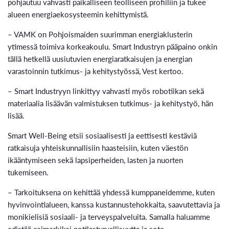
pohjautuu vahvasti paikalliseen teolliseen profiiliin ja tukee
alueen energiaekosysteemin kehittymistä.
– VAMK on Pohjoismaiden suurimman energiaklusterin
ytimessä toimiva korkeakoulu. Smart Industryn pääpaino onkin
tällä hetkellä uusiutuvien energiaratkaisujen ja energian
varastoinnin tutkimus- ja kehitystyössä, Vest kertoo.
– Smart Industryyn linkittyy vahvasti myös robotiikan sekä
materiaalia lisäävän valmistuksen tutkimus- ja kehitystyö, hän
lisää.
Smart Well-Being etsii sosiaalisesti ja eettisesti kestäviä
ratkaisuja yhteiskunnallisiin haasteisiin, kuten väestön
ikääntymiseen sekä lapsiperheiden, lasten ja nuorten
tukemiseen.
– Tarkoituksena on kehittää yhdessä kumppaneidemme, kuten
hyvinvointialueen, kanssa kustannustehokkaita, saavutettavia ja
monikielisiä sosiaali- ja terveyspalveluita. Samalla haluamme
edistää esimerkiksi potilasturvallisuutta ja sote-