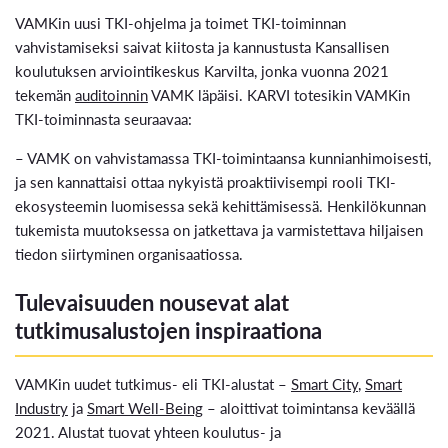
VAMKin uusi TKI-ohjelma ja toimet TKI-toiminnan
vahvistamiseksi saivat kiitosta ja kannustusta Kansallisen
koulutuksen arviointikeskus Karvilta, jonka vuonna 2021
tekemän
auditoinnin
VAMK läpäisi. KARVI totesikin VAMKin
TKI-toiminnasta seuraavaa:
– VAMK on vahvistamassa TKI-toimintaansa kunnianhimoisesti,
ja sen kannattaisi ottaa nykyistä proaktiivisempi rooli TKI-
ekosysteemin luomisessa sekä kehittämisessä. Henkilökunnan
tukemista muutoksessa on jatkettava ja varmistettava hiljaisen
tiedon siirtyminen organisaatiossa.
Tulevaisuuden nousevat alat
tutkimusalustojen inspiraationa
VAMKin uudet tutkimus- eli TKI-alustat –
Smart City
,
Smart
Industry
ja
Smart Well-Being
– aloittivat toimintansa keväällä
2021. Alustat tuovat yhteen koulutus- ja