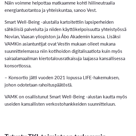
Näin voimme helpottaa matkaamme kohti hiilineutraalia
energiantuotantoa ja yhteiskuntaa, sanoo Vest.
Smart Well-Being -alustalla kartoitettiin lapsiperheiden
sähköisiä palveluita ja niiden käyttökelpoisuutta yhteistyössä
Novian, Vaasan yliopiston ja Åbo Akademin kanssa. Lisäksi
VAMKin asiantuntijat ovat Vestin mukaan olleet mukana
suunnittelemassa niin kotihoidon digitalisaatiota kuin myös
sairaalamaailman kiertotalousratkaisuja laajassa kansallisessa
konsortiossa.
– Konsortio jätti vuoden 2021 lopussa LIFE-hakemuksen,
johon odotetaan rahoituspäätöstä.
VAMK on osallistunut Smart Well-Being -alustan kautta myös
useiden kansallisten verkostohankkeiden suunnitteluun.