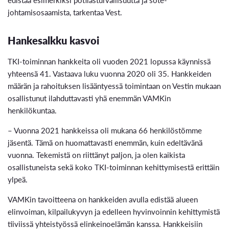
johtamisosaamista, tarkentaa Vest.
Hankesalkku kasvoi
TKI-toiminnan hankkeita oli vuoden 2021 lopussa käynnissä
yhteensä 41. Vastaava luku vuonna 2020 oli 35. Hankkeiden
määrän ja rahoituksen lisääntyessä toimintaan on Vestin mukaan
osallistunut ilahduttavasti yhä enemmän VAMKin
henkilökuntaa.
– Vuonna 2021 hankkeissa oli mukana 66 henkilöstömme
jäsentä. Tämä on huomattavasti enemmän, kuin edeltävänä
vuonna. Tekemistä on riittänyt paljon, ja olen kaikista
osallistuneista sekä koko TKI-toiminnan kehittymisestä erittäin
ylpeä.
VAMKin tavoitteena on hankkeiden avulla edistää alueen
elinvoiman, kilpailukyvyn ja edelleen hyvinvoinnin kehittymistä
tiiviissä yhteistyössä elinkeinoelämän kanssa. Hankkeisiin