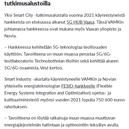
tutkimusalustoilla
Yksi Smart City -tutkimusalustalla vuonna 2021 käynnistyneistä
hankkeista on elokuussa alkanut
5G HUB Vaasa
. Tässä VAMKin
johtamassa hankkeessa ovat mukana myös Vaasan yliopisto ja
Novia.
– Hankkeessa kehitetään 5G-teknologiaa teollisuuden
käyttöön. Tavoitteena on muun muassa perustaa 5G/6G-
testilaboratorio Technobothnian tiloihin sekä kehittää alueen
5G/6G-osaamista, Vest kertoo.
Smart Industry -alustalla käynnistyneelle VAMKin ja Novian
yhteiselle energiateknologian
FESIO-hankkeelle
(Flexible
Energy Systems Integration and Optimization) opetus- ja
kulttuuriministeriö myönsi vuoden 2021 lopulla 750 600 euron
rahoituksen.
– Tavoitteena on löytää ratkaisuja muun muassa muuttuvan
energiajärjestelmän hallintaan ja optimointiin tekoälyn avulla.