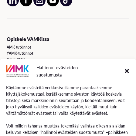
Opiskele VAMKissa
AMK-tutkinnot
YAMK-tutkinnot
Avoin AMK
Erikoistumiskoulutukset
Hallinnoi evästeiden
Täydennyskoulutus
suostumusta
Hakuohjeet
Käytämme evästeitä verkkosivuillamme parantaaksemme
käyttäjäkokemustasi, kerätäksemme sivuston käyttöä koskevia
VAMK Palvelut
tilastoja sekä markkinoinnin seurantaan ja kohdentamiseen. Voit
Tutkimus ja kehitys
joko hyväksyä kaikkien evästeiden käytön, kieltää muut kuin
Palvelut työelämälle
välttämättömät evästeet tai valita käytettävät evästeet.
Palvelut opiskelijoille
Rekryä opiskelijoita
Voit milloin tahansa muuttaa tekemääsi valintaa oikean alalaidan
Energiaa-verkkolehti
kelluvan keltaisen "hallinnoi evästeiden suostumusta" –painikkeen