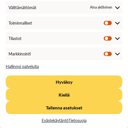
Välttämättömät
Aina aktiivinen
Toiminnalliset
Tilastot
Markkinointi
Hallinnoi palveluita
Vastuullisuus on välittämistä, toinen
Hyväksy
toisistamme, ympäristöstämme ja
toiminnastamme
Kiellä
Vuoden 2023 vastuullisuuden painopisteemme ovat
Tallenna asetukset
liittyneet vahvasti sosiaalisen vastuullisuuden
edelleen kehittämiseen, taloudellisen kannattavuuden
Evästekäytäntö
Tietosuoja
ylläpitämiseen sekä hiilineutraaliuden tavoitteen