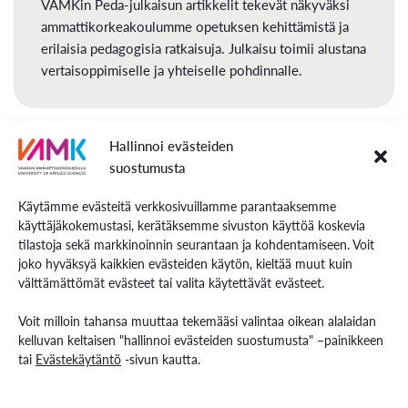
VAMKin Peda-julkaisun artikkelit tekevät näkyväksi
ammattikorkeakoulumme opetuksen kehittämistä ja
erilaisia pedagogisia ratkaisuja. Julkaisu toimii alustana
vertaisoppimiselle ja yhteiselle pohdinnalle.
Hallinnoi evästeiden
suostumusta
Kestävä kehitys ja vastuullisuus VAMKissa
2023
Käytämme evästeitä verkkosivuillamme parantaaksemme
käyttäjäkokemustasi, kerätäksemme sivuston käyttöä koskevia
tilastoja sekä markkinoinnin seurantaan ja kohdentamiseen. Voit
Vastuullisuus on luonnollinen osa Vaasan ammattikorkeakoulun
joko hyväksyä kaikkien evästeiden käytön, kieltää muut kuin
toimintaa ja se läpileikkaa kaiken toimintamme koko
välttämättömät evästeet tai valita käytettävät evästeet.
korkeakouluyhteisönä. Vastuullisuuden perimmäisenä
Voit milloin tahansa muuttaa tekemääsi valintaa oikean alalaidan
tarkoituksena on taata sekä opiskelijoiden että henkilöstömme
kelluvan keltaisen "hallinnoi evästeiden suostumusta" –painikkeen
hyvinvointi ja turvallisuus, edesauttaa yhteiskunnan ja
tai
Evästekäytäntö
-sivun kautta.
työelämän kehittymistä sekä vaalia ympäristöä ja sen
kantokykyä.