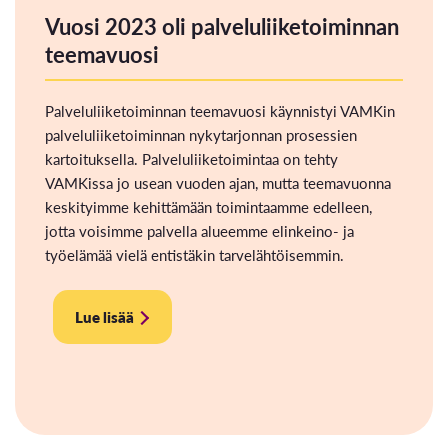
Vuosi 2023 oli palveluliiketoiminnan
teemavuosi
Palveluliiketoiminnan teemavuosi käynnistyi VAMKin
palveluliiketoiminnan nykytarjonnan prosessien
kartoituksella. Palveluliiketoimintaa on tehty
VAMKissa jo usean vuoden ajan, mutta teemavuonna
keskityimme kehittämään toimintaamme edelleen,
jotta voisimme palvella alueemme elinkeino- ja
työelämää vielä entistäkin tarvelähtöisemmin.
Lue lisää