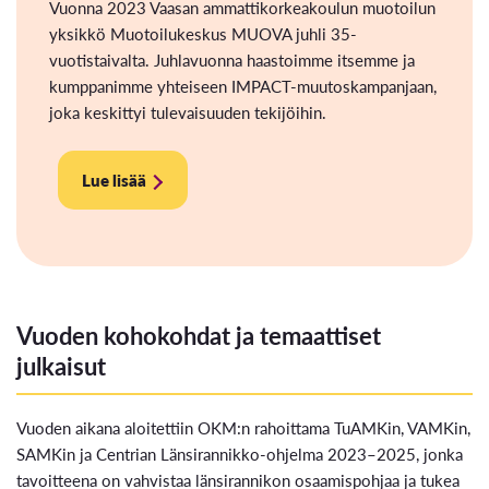
Vuonna 2023 Vaasan ammattikorkeakoulun muotoilun
yksikkö Muotoilukeskus MUOVA juhli 35-
vuotistaivalta. Juhlavuonna haastoimme itsemme ja
kumppanimme yhteiseen IMPACT-muutoskampanjaan,
joka keskittyi tulevaisuuden tekijöihin.
Lue lisää
Vuoden kohokohdat ja temaattiset
julkaisut
Vuoden aikana aloitettiin OKM:n rahoittama TuAMKin, VAMKin,
SAMKin ja Centrian Länsirannikko-ohjelma 2023–2025, jonka
tavoitteena on vahvistaa länsirannikon osaamispohjaa ja tukea