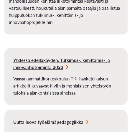
mahdollisuuden kehittää liiketoimintaa kestävästi ja
vastuullisesti, houkutella alan parhaita osaajia ja osallistua
huippuluokan tutkimus-, kehittämis- ja
innovaatioprojekteihin.
Yhdessä edelläkäyden: Tutkimus-, kehittämis- ja
innovaatiotoiminta 2023
Vaasan ammattikorkeakoulun TKI-hankejulkaisun
artikkelit kuvaavat tiiviin ja monialaisen yhteistyön
tuloksia ajankohtaisissa aiheissa.
Uutta luova työelämäpedagogiikka