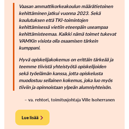
Vaasan ammattikorkeakoulun määrätietoinen
kehittäminen jatkui vuonna 2023. Sekä
koulutuksen että TKI-toimintojen
kehittämisessä vietiin eteenpäin useampaa
kehittämisteemaa. Kaikki nämä toimet tukevat
VAMKin visiota olla osaamisen tärkein
kumppani.
Hyvä opiskelijakokemus on erittäin tärkeää ja
teemme tiivistä yhteistyötä opiskelijoiden
sekä työelämän kanssa, jotta opiskelusta
muodostuu sellainen kokemus, joka luo myös
tiiviin ja opinnoistaan ylpeän alumniyhteisön.
– va. rehtori, toimitusjohtaja Ville Isoherranen
Lue lisää