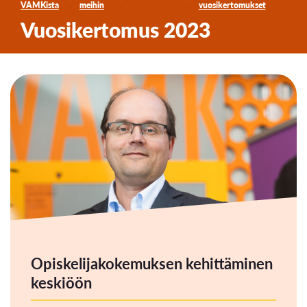
VAMKista
meihin
vuosikertomukset
Vuosikertomus 2023
Opiskelijakokemuksen kehittäminen
keskiöön