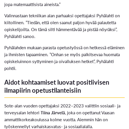
jopa matemaattisista aineista.”
Valinnastaan tekniikan alan parhaaksi opettajaksi Pyhälahti on
kiitollinen. ”Tiedän, että olen saanut paljon hyvää palautetta
opiskelijoilta. On tämä silti hämmentävää ja pistää nöyräksi”,
Pyhälahti sanoo.
Pyhälahden mukaan parasta opetustyössä on hetkessä eläminen
ja ihmisten tapaaminen. ”Onhan se myös palkitsevaa huomata
opiskeluinnon syttyminen ja oivalluksen hetket”, Pyhälahti
pohtii.
Aidot kohtaamiset luovat positiivisen
ilmapiirin opetustilanteisiin
Sote-alan vuoden opettajaksi 2022–2023 valittiin sosiaali- ja
terveysalan lehtori
Tiina Järvelä
, joka on opettanut Vaasan
ammattikorkeakoulussa kolme vuotta. Aiemmin hän on
työskennellyt varhaiskasvatus- ja sosiaalialalla.