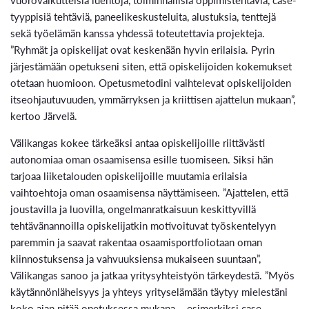
tyyppisiä tehtäviä, paneelikeskusteluita, alustuksia, tenttejä
sekä työelämän kanssa yhdessä toteutettavia projekteja.
”Ryhmät ja opiskelijat ovat keskenään hyvin erilaisia. Pyrin
järjestämään opetukseni siten, että opiskelijoiden kokemukset
otetaan huomioon. Opetusmetodini vaihtelevat opiskelijoiden
itseohjautuvuuden, ymmärryksen ja kriittisen ajattelun mukaan”,
kertoo Järvelä.
Välikangas kokee tärkeäksi antaa opiskelijoille riittävästi
autonomiaa oman osaamisensa esille tuomiseen. Siksi hän
tarjoaa liiketalouden opiskelijoille muutamia erilaisia
vaihtoehtoja oman osaamisensa näyttämiseen. ”Ajattelen, että
joustavilla ja luovilla, ongelmanratkaisuun keskittyvillä
tehtävänannoilla opiskelijatkin motivoituvat työskentelyyn
paremmin ja saavat rakentaa osaamisportfoliotaan oman
kiinnostuksensa ja vahvuuksiensa mukaiseen suuntaan”,
Välikangas sanoo ja jatkaa yritysyhteistyön tärkeydestä. ”Myös
käytännönläheisyys ja yhteys yrityselämään täytyy mielestäni
koko ajan pitää opetuksessa mukana – esimerkiksi case-