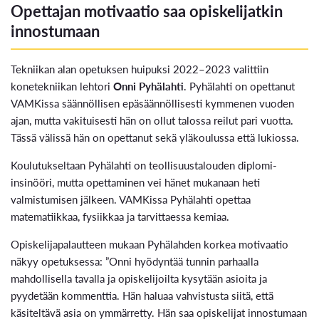
Opettajan motivaatio saa opiskelijatkin
innostumaan
Tekniikan alan opetuksen huipuksi 2022–2023 valittiin
konetekniikan lehtori
Onni Pyhälahti
. Pyhälahti on opettanut
VAMKissa säännöllisen epäsäännöllisesti kymmenen vuoden
ajan, mutta vakituisesti hän on ollut talossa reilut pari vuotta.
Tässä välissä hän on opettanut sekä yläkoulussa että lukiossa.
Koulutukseltaan Pyhälahti on teollisuustalouden diplomi-
insinööri, mutta opettaminen vei hänet mukanaan heti
valmistumisen jälkeen. VAMKissa Pyhälahti opettaa
matematiikkaa, fysiikkaa ja tarvittaessa kemiaa.
Opiskelijapalautteen mukaan Pyhälahden korkea motivaatio
näkyy opetuksessa: ”Onni hyödyntää tunnin parhaalla
mahdollisella tavalla ja opiskelijoilta kysytään asioita ja
pyydetään kommenttia. Hän haluaa vahvistusta siitä, että
käsiteltävä asia on ymmärretty. Hän saa opiskelijat innostumaan