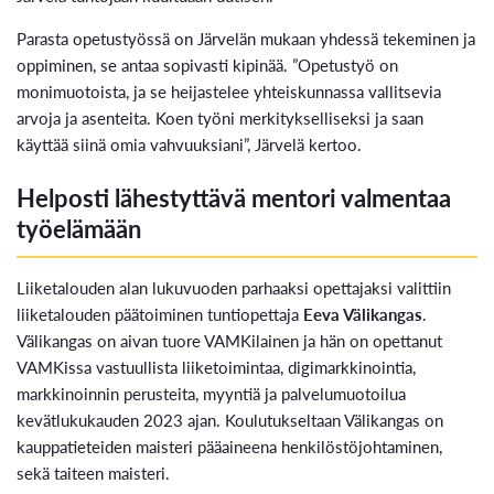
Parasta opetustyössä on Järvelän mukaan yhdessä tekeminen ja
oppiminen, se antaa sopivasti kipinää. ”Opetustyö on
monimuotoista, ja se heijastelee yhteiskunnassa vallitsevia
arvoja ja asenteita. Koen työni merkitykselliseksi ja saan
käyttää siinä omia vahvuuksiani”, Järvelä kertoo.
Helposti lähestyttävä mentori valmentaa
työelämään
Liiketalouden alan lukuvuoden parhaaksi opettajaksi valittiin
liiketalouden päätoiminen tuntiopettaja
Eeva Välikangas
.
Välikangas on aivan tuore VAMKilainen ja hän on opettanut
VAMKissa vastuullista liiketoimintaa, digimarkkinointia,
markkinoinnin perusteita, myyntiä ja palvelumuotoilua
kevätlukukauden 2023 ajan. Koulutukseltaan Välikangas on
kauppatieteiden maisteri pääaineena henkilöstöjohtaminen,
sekä taiteen maisteri.