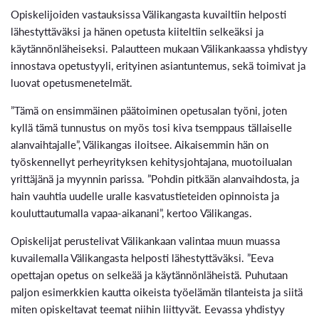
Opiskelijoiden vastauksissa Välikangasta kuvailtiin helposti
lähestyttäväksi ja hänen opetusta kiiteltiin selkeäksi ja
käytännönläheiseksi. Palautteen mukaan Välikankaassa yhdistyy
innostava opetustyyli, erityinen asiantuntemus, sekä toimivat ja
luovat opetusmenetelmät.
”Tämä on ensimmäinen päätoiminen opetusalan työni, joten
kyllä tämä tunnustus on myös tosi kiva tsemppaus tällaiselle
alanvaihtajalle”, Välikangas iloitsee. Aikaisemmin hän on
työskennellyt perheyrityksen kehitysjohtajana, muotoilualan
yrittäjänä ja myynnin parissa. ”Pohdin pitkään alanvaihdosta, ja
hain vauhtia uudelle uralle kasvatustieteiden opinnoista ja
kouluttautumalla vapaa-aikanani”, kertoo Välikangas.
Opiskelijat perustelivat Välikankaan valintaa muun muassa
kuvailemalla Välikangasta helposti lähestyttäväksi. ”Eeva
opettajan opetus on selkeää ja käytännönläheistä. Puhutaan
paljon esimerkkien kautta oikeista työelämän tilanteista ja siitä
miten opiskeltavat teemat niihin liittyvät. Eevassa yhdistyy