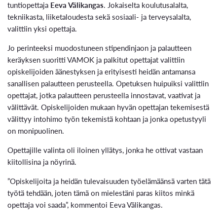
tuntiopettaja
Eeva Välikangas
. Jokaiselta koulutusalalta,
tekniikasta, liiketaloudesta sekä sosiaali- ja terveysalalta,
valittiin yksi opettaja.
Jo perinteeksi muodostuneen stipendinjaon ja palautteen
keräyksen suoritti VAMOK ja palkitut opettajat valittiin
opiskelijoiden äänestyksen ja erityisesti heidän antamansa
sanallisen palautteen perusteella. Opetuksen huipuiksi valittiin
opettajat, jotka palautteen perusteella innostavat, vaativat ja
välittävät. Opiskelijoiden mukaan hyvän opettajan tekemisestä
välittyy intohimo työn tekemistä kohtaan ja jonka opetustyyli
on monipuolinen.
Opettajille valinta oli iloinen yllätys, jonka he ottivat vastaan
kiitollisina ja nöyrinä.
”Opiskelijoita ja heidän tulevaisuuden työelämäänsä varten tätä
työtä tehdään, joten tämä on mielestäni paras kiitos minkä
opettaja voi saada”, kommentoi Eeva Välikangas.