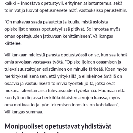
kaikki – innostava opetustyyli, erityinen asiantuntemus, sekä
toimivat ja luovat opetusmenetelmät”, vastauksissa perusteltiin.
”On mukavaa saada palautetta ja kuulla, mistä asioista
opiskelijat omassa opetustyylissä pitävät. Se innostaa myös
oman opettajuuden jatkuvaan kehittämiseen”, Välikangas
kiittelee.
Välikankaan mielestä parasta opetustyössä on se, kun saa tehdä
omia arvojaan vastaavaa työtä. ”Opiskelijoiden osaamisen ja
tulevaisuustaitojen edistäminen on minulle tärkeää. Koen myös
merkityksellisenä sen, että yrityksillä ja elinkeinoelämällä on
osaavia ja vastuullisesti toimivia työntekijöitä, jotka ovat
mukana rakentamassa tulevaisuuden työelämää. Huomaan että
kun työ on linjassa henkilökohtaisten arvojen kanssa, myös
oma motivaatio ja työn tekemisen innostus on kohdallaan”,
Välikangas summaa.
Monipuoliset opetustavat yhdistävät