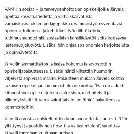
VAMKin sosiaali- ja terveydenhoitoalan opiskelijoille Järvelä
opettaa kasvatustiedettä ja varhaiskasvatusta,
varhaiskasvatuksen pedagogiikkaa, vammaistyön syventäviä
opintoja, tutkimus- ja kehittämistyön lähtökohtia,
tutkimusmenetelmiä, sosiaalialan lainsäädäntöä sekä korjaavaa
lastensuojelutyötä. Lisäksi hän ohjaa sosionomien harjoitteluita
ja opinnäytetöitä.
Järvelän ammattitaitoa ja laajaa kokemusta arvostettiin
opiskelijapalautteessa. Lisäksi häntä kiitettiin huumorin
viljelystä sopivissa määrin. Palautteen mukaan Järvelä kohtaa
jokaisen opiskelijan lämpimästi ilman kiirettä. ”Hän on aidosti
kiinnostunut opiskelijoiden ajatuksista, mielipiteistä ja
näkemyksistä liittyen ajankohtaisiin ilmiöihin”, palautteessa
kommentoitiin.
Järvelä arvostaa opiskelijoiden kunnianosoitusta suuresti. ”Olin
yllättynyt ja positiivinen flow-tila valtasi mieleni”, sanoittaa
Järvelä tuntojaan kuultuaan uutisen.