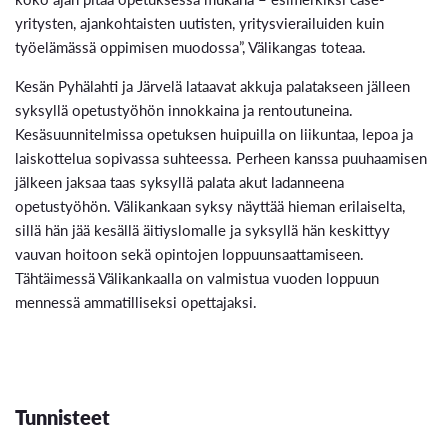
yritysten, ajankohtaisten uutisten, yritysvierailuiden kuin
työelämässä oppimisen muodossa”, Välikangas toteaa.
Kesän Pyhälahti ja Järvelä lataavat akkuja palatakseen jälleen
syksyllä opetustyöhön innokkaina ja rentoutuneina.
Kesäsuunnitelmissa opetuksen huipuilla on liikuntaa, lepoa ja
laiskottelua sopivassa suhteessa. Perheen kanssa puuhaamisen
jälkeen jaksaa taas syksyllä palata akut ladanneena
opetustyöhön. Välikankaan syksy näyttää hieman erilaiselta,
sillä hän jää kesällä äitiyslomalle ja syksyllä hän keskittyy
vauvan hoitoon sekä opintojen loppuunsaattamiseen.
Tähtäimessä Välikankaalla on valmistua vuoden loppuun
mennessä ammatilliseksi opettajaksi.
Tunnisteet