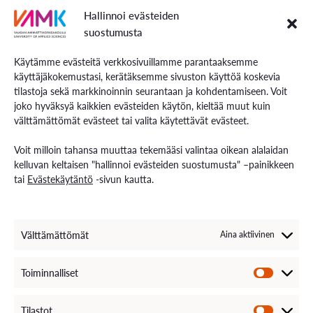
Erikoistumiskoulutukset
Hallinnoi evästeiden
Täydennyskoulutus
suostumusta
Hakuohjeet
Käytämme evästeitä verkkosivuillamme parantaaksemme
käyttäjäkokemustasi, kerätäksemme sivuston käyttöä koskevia
VAMK Palvelut
tilastoja sekä markkinoinnin seurantaan ja kohdentamiseen. Voit
Tutkimus ja kehitys
joko hyväksyä kaikkien evästeiden käytön, kieltää muut kuin
Palvelut työelämälle
välttämättömät evästeet tai valita käytettävät evästeet.
Palvelut opiskelijoille
Rekryä opiskelijoita
Voit milloin tahansa muuttaa tekemääsi valintaa oikean alalaidan
Energiaa-verkkolehti
kelluvan keltaisen "hallinnoi evästeiden suostumusta" –painikkeen
tai
Evästekäytäntö
-sivun kautta.
Ota yhteyttä
Yhteystiedot ja aukioloajat
Välttämättömät
Aina aktiivinen
Henkilöstöhaku
EXAM – sähköinen tenttipalvelu
Medialle
Toiminnalliset
Avoimet työpaikat
Laskutustiedot
VAMKin palautekanava
Tilastot