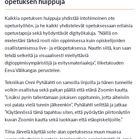
opetuksen huippuja
Kaikkia opetuksen huippuja yhdistää intohimoinen ote
opetustyöhön, ja he kaikki yhdistelevät opetuksessaan erilaisia
opetustapoja sekä hyödyntävät digityökaluja. ”Näillä on
mielestäni tärkeä rooli niin oppimisessa kuin opiskelijoiden
osallistamisessa live- ja etäopetuksessa. Nautin siitä, kun saan
tehdä selkeitä ja visuaalisesti miellyttäviä
digioppimisympäristöjä ja esitysmateriaaleja”, liiketalouden
Eeva Välikangas perustelee.
Tekniikan Onni Pyhälahti on samoilla linjoilla ja hänen tunneille
voikin osallistua sekä paikan päällä että etänä Zoomin kautta.
”Lisäksi pyrin tallentamaan jokaisen oppitunnin, jotta aiheisiin
voi palata vielä tunnin jälkeenkin”, Pyhälahti selittää ja jatkaa:
”Käytännössä tämä tapahtuu siten, että pyöräytän piirtonäytön
kuvan Zoomin kautta sekä luokkaan että etäopiskelijoille.”
Tiina Järvelä käyttää sote-alan opetuksessa muun muassa
vuorovaikutteisia luentoja, toiminnallisia oppimistehtäviä, case-