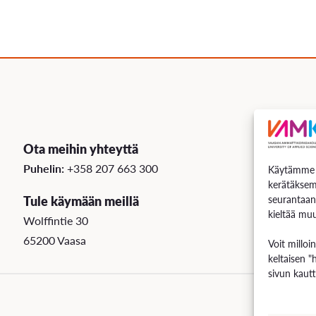
Ota meihin yhteyttä
Puhelin:
+358 207 663 300
Käytämme e
kerätäksem
Tule käymään meillä
seurantaan
kieltää muu
Wolffintie 30
65200 Vaasa
Voit milloi
keltaisen "
sivun kautt