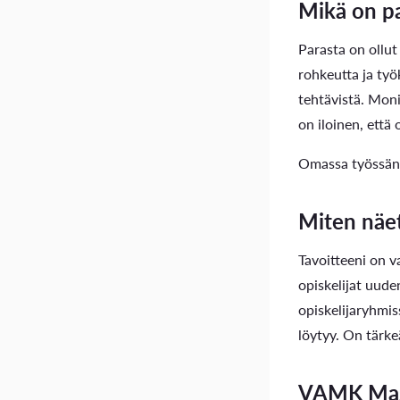
Mikä on pa
Parasta on ollut
rohkeutta ja työ
tehtävistä. Moni
on iloinen, että
Omassa työssäni 
Miten näe
Tavoitteeni on v
opiskelijat uude
opiskelijaryhmi
löytyy. On tärke
VAMK Mast