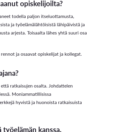
aanut opiskelijoilta?
aneet todella paljon itseluottamusta,
sta ja työelämälähtöisistä lähipäivistä ja
ta arjesta. Toisaalta lähes yhtä suuri osa
nnot ja osaavat opiskelijat ja kollegat.
ajana?
että ratkaisujen osalta. Johdattelen
dessä. Moniammatillisissa
kkejä hyvistä ja huonoista ratkaisuista
ä työelämän kanssa.