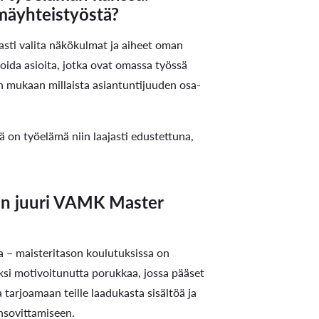
ämäyhteistyöstä?
aasti valita näkökulmat ja aiheet oman
oida asioita, jotka ovat omassa työssä
 sen mukaan millaista asiantuntijuuden osa-
ä on työelämä niin laajasti edustettuna,
maan juuri VAMK Master
ja – maisteritason koulutuksissa on
aksi motivoitunutta porukkaa, jossa pääset
tarjoamaan teille laadukasta sisältöä ja
ensovittamiseen.