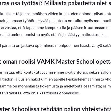
ras osa työtäsi? Millaista palautetta olet s
 kuulla, että jo ensimmäisen viiden kuukauden opinnot olivat ant
kaluja omaan työhön. Hyvää palautetta on tullut myös monipuolisi
 arvostaa, että tapaamme kampuksella ja pääsee irtautumaan muus
 osallistuminen onnistuu myös etänä, ja säästyy matkustusaikaa.
parasta on jatkuva oppiminen, monipuolinen haastava työ sekä re
t oman roolisi VAMK Master School opett
armistaa, että kontaktitapaamisemme ovat antoisia, sekä sisällön 
n tiedon ja uusien näkökulmien äärelle keskustelemaan niistä yh
ssämme on monenlaista kokemusta ja mieletöntä osaamista; esimer
ää varmistaa, että on aikaa toisilta oppimiselle.
er Schoolissa tehdään paljon yhteistyöt