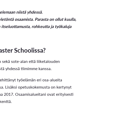
telemaan niistä yhdessä.
töntä osaamista. Parasta on ollut kuulla,
 itseluottamusta, rohkeutta ja työkaluja
aster Schoolissa?
 sekä sote-alan että liiketalouden
tä yhdessä tiimimme kanssa.
ehittänyt työelämän eri osa-alueita
ssa. Lisäksi opetuskokemusta on kertynyt
na 2017. Osaamisalueitani ovat erityisesti
kenttä.