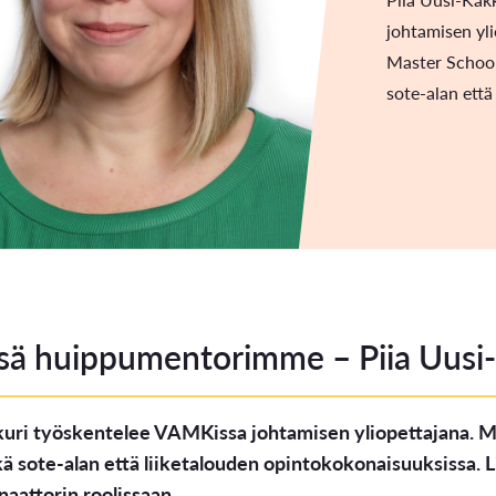
johtamisen yl
Opintoseteli
Master School
sote-alan että
LOMAKKEET JA SÄÄDÖKSET
Lomakkeet
Tutkintosääntö
ssä huippumentorimme – Piia Uusi
Tutkintolautakunta
kuri työskentelee VAMKissa johtamisen yliopettajana. M
ä sote-alan että liiketalouden opintokokonaisuuksissa. L
attorin roolissaan.