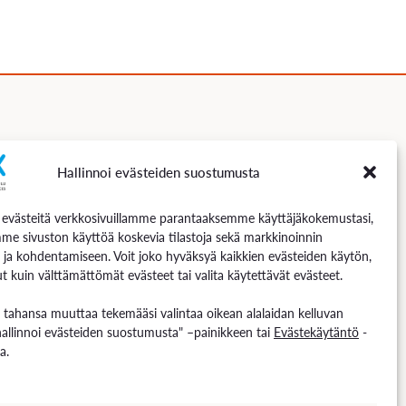
Hallinnoi evästeiden suostumusta
Seuraa meitä
västeitä verkkosivuillamme parantaaksemme käyttäjäkokemustasi,
me sivuston käyttöä koskevia tilastoja sekä markkinoinnin
 ja kohdentamiseen. Voit joko hyväksyä kaikkien evästeiden käytön,
t kuin välttämättömät evästeet tai valita käytettävät evästeet.
n tahansa muuttaa tekemääsi valintaa oikean alalaidan kelluvan
hallinnoi evästeiden suostumusta" –painikkeen tai
Evästekäytäntö
-
a.