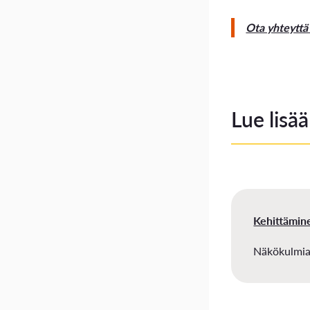
Ota yhteyttä
Lue lisää
Kehittämin
Näkökulmia