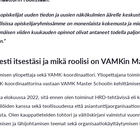
 opiskelijat uuden tiedon ja uusien näkökulmien äärelle keskus
isissa opiskelijaryhmissämme on monenlaista kokemusta ja miele
mäisen viiden kuukauden opinnot olivat antaneet todella paljon
n.”
esti itsestäsi ja mikä roolisi on VAMKin M
misen yliopettaja sekä YAMK-koordinaattori. Yliopettajana toimin
-koordinaattorina vastaan VAMK Master Schoolin kehittämises
a elokuussa 2022, sitä ennen olen toiminut HRD-tehtävissä eli k
löiden kanssa sekä teollisuudessa että asiantuntijaorganisaatio
sta. Olen kauppatieteiden tohtori ja väitöskirjani valmistui vuon
misen ja lähijohtamisen teemat sekä organisaatiokäyttäytymisen 