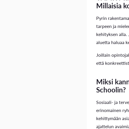
Millaisia 
Pyrin rakentamaa
tarpeen ja miele
kehityksen alla.
aluetta haluaa k
Joillain opintoj
että konkreettis
Miksi kann
Schoolin?
Sosiaali- ja ter
erinomainen ryhm
kehittymään asia
ajattelun avaimi