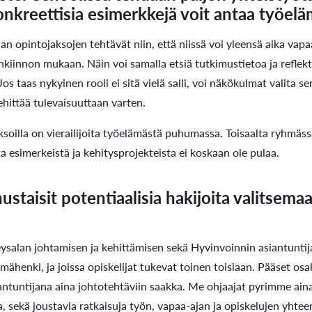
konkreettisia esimerkkejä voit antaa työel
n opintojaksojen tehtävät niin, että niissä voi yleensä aika vap
nkiinnon mukaan. Näin voi samalla etsiä tutkimustietoa ja reflekt
 Jos taas nykyinen rooli ei sitä vielä salli, voi näkökulmat valita
ehittää tulevaisuuttaan varten.
aksoilla on vierailijoita työelämästä puhumassa. Toisaalta ryhmäss
ta esimerkeistä ja kehitysprojekteista ei koskaan ole pulaa.
ustaisit potentiaalisia hakijoita valitse
veysalan johtamisen ja kehittämisen sekä Hyvinvoinnin asiantunti
ähenki, ja joissa opiskelijat tukevat toinen toisiaan. Pääset os
ntuntijana aina johtotehtäviin saakka. Me ohjaajat pyrimme aina 
a, sekä joustavia ratkaisuja työn, vapaa-ajan ja opiskelujen yhte