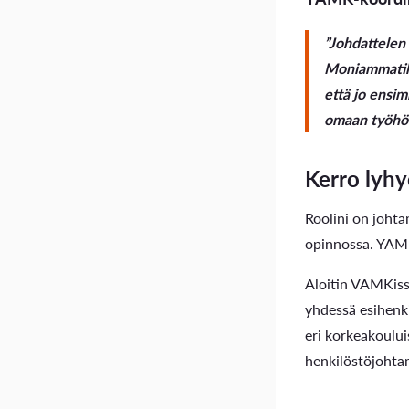
”Johdattelen
Moniammatill
että jo ensim
omaan työhö
Kerro lyhy
Roolini on johta
opinnossa. YAMK
Aloitin VAMKiss
yhdessä esihenki
eri korkeakoului
henkilöstöjohta