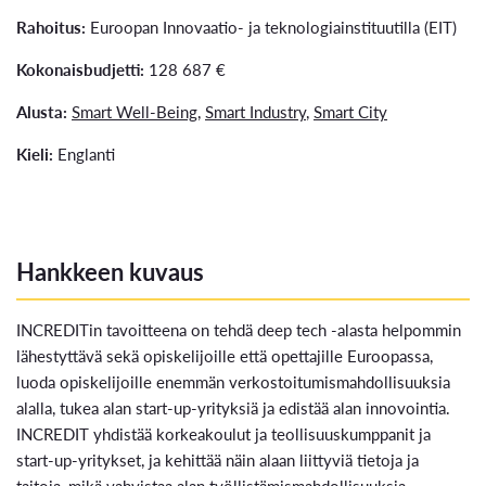
Rahoitus:
Euroopan Innovaatio- ja teknologiainstituutilla (EIT)
Kokonaisbudjetti:
128 687 €
Alusta:
Smart Well-Being
,
Smart Industry
,
Smart City
Kieli:
Englanti
Hankkeen kuvaus
INCREDITin tavoitteena on tehdä deep tech -alasta helpommin
lähestyttävä sekä opiskelijoille että opettajille Euroopassa,
luoda opiskelijoille enemmän verkostoitumismahdollisuuksia
alalla, tukea alan start-up-yrityksiä ja edistää alan innovointia.
INCREDIT yhdistää korkeakoulut ja teollisuuskumppanit ja
start-up-yritykset, ja kehittää näin alaan liittyviä tietoja ja
taitoja, mikä vahvistaa alan työllistämismahdollisuuksia.