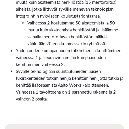
muuta kuin akateemista henkilöstöä (15 mentoroitua)
aiheista, jotka liittyvät syvälle menevän teknologian
integrointiin nykyiseen koulutustarjontaansa.
Vaiheessa 2 koulutamme 50 akateemista ja 50
muuta kuin akateemista henkilöstöä ja lisäämme
samalla mentoroitavan henkilöstön määrää
vähintään 20:een kummassakin ryhmässä.
Yhden uuden kumppanuuden tutkiminen ja kehittäminen
vaiheessa 1 ja seuraavien neljän kumppanuuden
kehittäminen vaiheessa 2.
Syvälle teknologiaan suuntautuneiden uusien
tukirakenteiden tutkiminen ja kehittäminen, jotta tutkia ja
kehittää lisäosaamista Aalto Works -aloitteeseen.
Vaiheessa 1 tavoitteena on 1 parannettu rakenne ja 2
vaiheen 2 osalta.