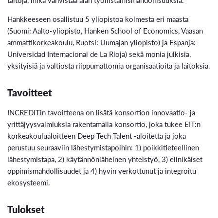
Hankkeeseen osallistuu 5 yliopistoa kolmesta eri maasta
(Suomi: Aalto-yliopisto, Hanken School of Economics, Vaasan
ammattikorkeakoulu, Ruotsi: Uumajan yliopisto) ja Espanja:
Universidad Internacional de La Rioja) sekä monia julkisia,
yksityisiä ja valtiosta riippumattomia organisaatioita ja laitoksia.
Tavoitteet
INCREDITin tavoitteena on lisätä konsortion innovaatio- ja
yrittäjyysvalmiuksia rakentamalla konsortio, joka tukee EIT:n
korkeakoulualoitteen Deep Tech Talent -aloitetta ja joka
perustuu seuraaviin lähestymistapoihin: 1) poikkitieteellinen
lähestymistapa, 2) käytännönläheinen yhteistyö, 3) elinikäiset
oppimismahdollisuudet ja 4) hyvin verkottunut ja integroitu
ekosysteemi.
Tulokset