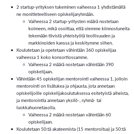
2 startup-yrityksen tukeminen vaiheessa 1 yhdistämällä
ne monitieteelliseen opiskelijaryhmään.
Vaiheessa 2 startup-yritysten määrä nostetaan
kolmeen, mikä osoittaa, että olemme kiinnostuneita
tekemään tiivistä yhteistyötä teollisuuden ja
markkinoiden kanssa ja keskitymme siihen.
Koulutetaan ja opetetaan vähintään 360 opiskelijaa
vaiheessa 1 koko konsortiossamme.
Vaiheessa 2 määrä nostetaan vähintään 390
opiskelijaan.
Vähintään 45 opiskelijan mentorointi vaiheessa 1, jolloin
mentorointi on lisätukea ja ohjausta, jota annetaan
opiskelijoille opiskelijakoulutuksessa esitetyistä aiheista,
ja mentorointia annetaan yksilö-, ryhmä- tai
luokkahuonetasolla.
Vaiheessa 2 määrä nostetaan vähintään 60
opiskelijaan.
Koulutetaan 50:tä akateemista (15 mentoroitua) ja 50:tä