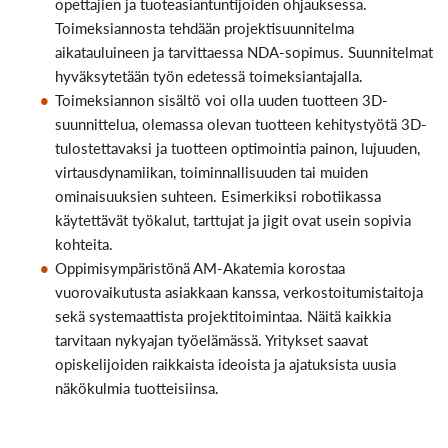
opettajien ja tuoteasiantuntijoiden ohjauksessa.
Toimeksiannosta tehdään projektisuunnitelma
aikatauluineen ja tarvittaessa NDA-sopimus. Suunnitelmat
hyväksytetään työn edetessä toimeksiantajalla.
Toimeksiannon sisältö voi olla uuden tuotteen 3D-
suunnittelua, olemassa olevan tuotteen kehitystyötä 3D-
tulostettavaksi ja tuotteen optimointia painon, lujuuden,
virtausdynamiikan, toiminnallisuuden tai muiden
ominaisuuksien suhteen. Esimerkiksi robotiikassa
käytettävät työkalut, tarttujat ja jigit ovat usein sopivia
kohteita.
Oppimisympäristönä AM-Akatemia korostaa
vuorovaikutusta asiakkaan kanssa, verkostoitumistaitoja
sekä systemaattista projektitoimintaa. Näitä kaikkia
tarvitaan nykyajan työelämässä. Yritykset saavat
opiskelijoiden raikkaista ideoista ja ajatuksista uusia
näkökulmia tuotteisiinsa.