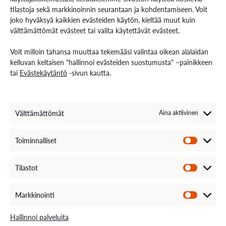
tilastoja sekä markkinoinnin seurantaan ja kohdentamiseen. Voit
sami.elomaa@vamk.fi
|
+358 207 663 371
joko hyväksyä kaikkien evästeiden käytön, kieltää muut kuin
välttämättömät evästeet tai valita käytettävät evästeet.
Voit milloin tahansa muuttaa tekemääsi valintaa oikean alalaidan
kelluvan keltaisen "hallinnoi evästeiden suostumusta" –painikkeen
tai
Evästekäytäntö
-sivun kautta.
Välttämättömät
Aina aktiivinen
Haluatko yrityksesi
mukaan AM-akatemiaan?
Toiminnalliset
Tilastot
Ilmoita yrityksenne toimeksianto AM-Akatemiaan
tästä, niin asiantuntijamme ottavat teihin yhteyttä
Markkinointi
Täytä lomake
Hallinnoi palveluita