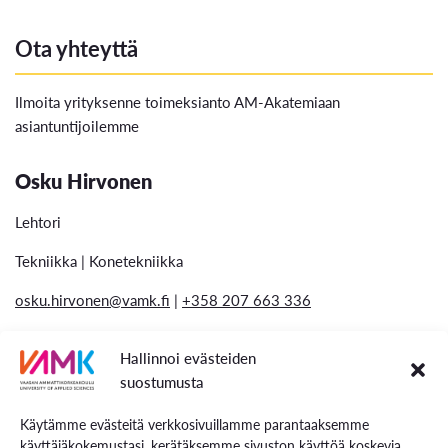
Ota yhteyttä
Ilmoita yrityksenne toimeksianto AM-Akatemiaan
asiantuntijoilemme
Osku Hirvonen
Lehtori
Tekniikka | Konetekniikka
osku.hirvonen@vamk.fi
|
+358 207 663 336
Sami Elomaa
Hallinnoi evästeiden
suostumusta
Lehtori
Käytämme evästeitä verkkosivuillamme parantaaksemme
Tekniikka | Konetekniikka
käyttäjäkokemustasi, kerätäksemme sivuston käyttöä koskevia