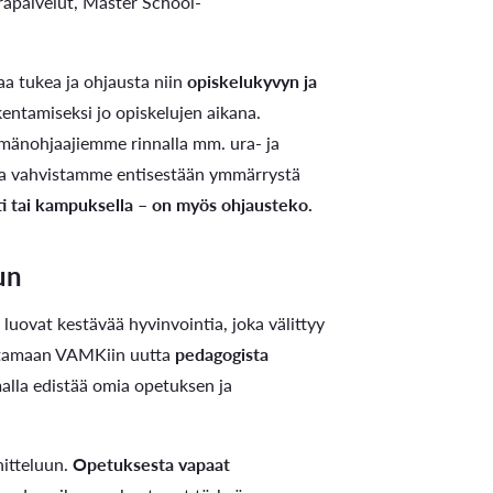
 urapalvelut, Master School-
a tukea ja ohjausta niin
opiskelukyvyn ja
entamiseksi jo opiskelujen aikana.
hmänohjaajiemme rinnalla mm. ura- ja
lla vahvistamme entisestään ymmärrystä
sti tai kampuksella – on myös ohjausteko.
un
luovat kestävää hyvinvointia, joka välittyy
entamaan VAMKiin uutta
pedagogista
alla edistää omia opetuksen ja
nitteluun.
Opetuksesta vapaat