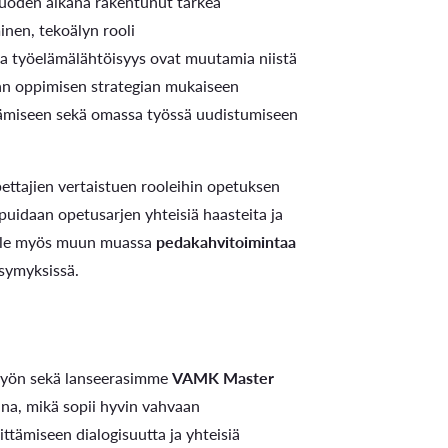
vuoden aikana rakentunut tärkeä
inen, tekoälyn rooli
a työelämälähtöisyys ovat muutamia niistä
van oppimisen strategian mukaiseen
tämiseen sekä omassa työssä uudistumiseen
ttajien vertaistuen rooleihin opetuksen
puidaan opetusarjen yhteisiä haasteita ja
jille myös muun muassa
pedakahvitoimintaa
ysymyksissä.
työn sekä lanseerasimme
VAMK Master
na, mikä sopii hyvin vahvaan
ämiseen dialogisuutta ja yhteisiä