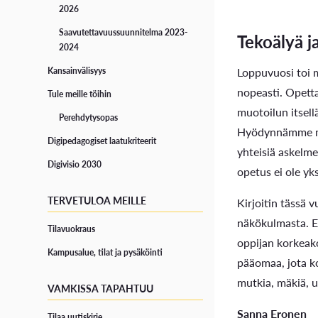
2026
Saavutettavuussuunnitelma 2023-
Tekoälyä j
2024
Loppuvuosi toi 
Kansainvälisyys
nopeasti. Opett
Tule meille töihin
muotoilun itsel
Perehdytysopas
Hyödynnämme myös
Digipedagogiset laatukriteerit
yhteisiä askelm
Digivisio 2030
opetus ei ole yk
TERVETULOA MEILLE
Kirjoitin tässä 
näkökulmasta. Eh
Tilavuokraus
oppijan korkeako
Kampusalue, tilat ja pysäköinti
pääomaa, jota k
mutkia, mäkiä, u
VAMKISSA TAPAHTUU
Sanna Eronen
Tilaa uutiskirje