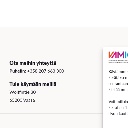
Ota meihin yhteyttä
Puhelin:
+358 207 663 300
Käytämme e
kerätäksem
Tule käymään meillä
seurantaan
kieltää muu
Wolffintie 30
65200 Vaasa
Voit milloi
keltaisen "
sivun kautt