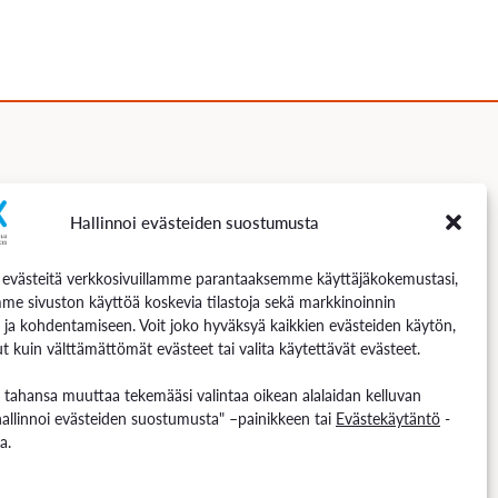
Hallinnoi evästeiden suostumusta
Seuraa meitä
västeitä verkkosivuillamme parantaaksemme käyttäjäkokemustasi,
me sivuston käyttöä koskevia tilastoja sekä markkinoinnin
 ja kohdentamiseen. Voit joko hyväksyä kaikkien evästeiden käytön,
t kuin välttämättömät evästeet tai valita käytettävät evästeet.
n tahansa muuttaa tekemääsi valintaa oikean alalaidan kelluvan
hallinnoi evästeiden suostumusta" –painikkeen tai
Evästekäytäntö
-
a.