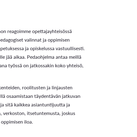
hon reagoimme opettajayhteisössä
edagogiset valinnat ja oppimisen
tuksessa ja opiskelussa vastuullisesti.
le jää aikaa. Pedaohjelma antaa meillä
na työssä on jatkossakin koko yhteisö,
nteiden, roolitusten ja linjausten
eillä osaamistaan täydentävän jatkuvan
ja sitä kaikkea asiantuntijuutta ja
, verkoston, itsetuntemusta, joskus
 oppimisen iloa.