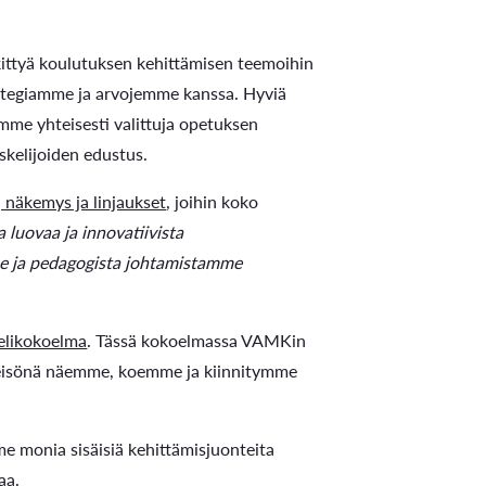
ittyä koulutuksen kehittämisen teemoihin
rategiamme ja arvojemme kanssa. Hyviä
emme yhteisesti valittuja opetuksen
kelijoiden edustus.
 näkemys ja linjaukset
, joihin koko
luovaa ja innovatiivista
e ja pedagogista johtamistamme
elikokoelma
. Tässä kokoelmassa VAMKin
hteisönä näemme, koemme ja kiinnitymme
e monia sisäisiä kehittämisjuonteita
aa.