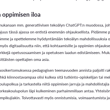
a oppimisen iloa
mukanaan mm. generatiivisen tekoälyn ChatGPT:n muodossa, jo
ajuus tässä ajassa on entistä enemmän ohjauksellista. Pidämme p
lämme ja opettelemme hyödyntämään tekoälyn mahdollisuuksia ope
 digitaalisuutta niin, että kohtaamisille ja oppimien ohjauksel
erkkejä opetusosaamisen ja opetuksen laadun edistämiseen. Muka
sittäisten opettajien oma asia.
vuosikertomuksessa pedagogisen teemavuoden annista paljolti rake
kä kiinnostavampaa olisi kulkea sitä tutkinto-opiskelijan tai m
ulupolkua ja tarkastella niitä oppimisen jarruja ja mahdollistajia 
orkeakoulupolun läpi kulkeminen parhaimmillaan antaa. Yhteisön
mpikujiakin. Toivottavasti myös onnistumisia, voimaantumista ja