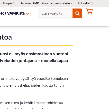
IT-opas
Avoimen AMK:n ilmoittautumispalvelu
In English
Etsi
etoa VAMKista
sivustolta:
NTA
ITA
SKELIJAYHTEISTYÖ
HAKEMINEN
OTA YHTEYTTÄ
atoa
Ajankohtaiset haut
uosi oli myös ensimmäinen vuoteni
Erillishaku
veluiden johtajana – monella tapaa
ukset
Siirtohaku
Lisähaku
taa on mukava pysähtyä vuosikertomuksen
ja pieniä askelia, joiden kautta tähän
Valintakokeet
Opinto-ohjaajille
imisen tuen ja kehittämisen toimintaa,