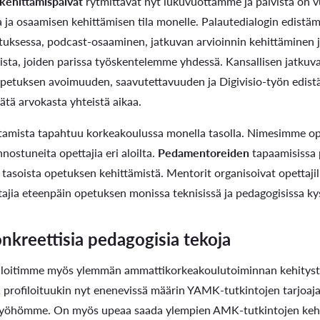
 kehittämispäivät
rytmittävät nyt lukuvuottamme ja päivistä on 
ja osaamisen kehittämisen tila monelle. Palautedialogin edistäm
uksessa, podcast-osaaminen, jatkuvan arvioinnin kehittäminen j
oista, joiden parissa työskentelemme yhdessä. Kansallisen jatku
opetuksen avoimuuden, saavutettavuuden ja Digivisio-työn edis
ätä arvokasta yhteistä aikaa.
tamista tapahtuu korkeakoulussa monella tasolla. Nimesimme ope
nnostuneita opettajia eri aloilta.
Pedamentoreiden
tapaamisissa 
n tasoista opetuksen kehittämistä. Mentorit organisoivat opetta
tajia eteenpäin opetuksen monissa teknisissä ja pedagogisissa k
kreettisia pedagogisia tekoja
aloitimme myös ylemmän ammattikorkeakoulutoiminnan kehitys
profiloituukin nyt enenevissä määrin YAMK-tutkintojen tarjoaja
yöhömme. On myös upeaa saada ylempien AMK-tutkintojen kehitt