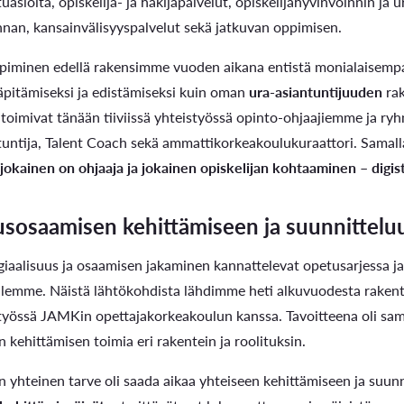
uasioita, opiskelija- ja hakijapalvelut, opiskelijahyvinvoinnin ja
nnan, kansainvälisyyspalvelut sekä jatkuvan oppimisen.
Opintoseteli
oppiminen edellä rakensimme vuoden aikana entistä monialaisempa
äpitämiseksi ja edistämiseksi kuin oman
ura-asiantuntijuuden
rak
toimivat tänään tiiviissä yhteistyössä opinto-ohjaajiemme ja ry
ntuntija, Talent Coach sekä ammattikorkeakoulukuraattori. Sama
LOMAKKEET JA SÄÄDÖKSET
 jokainen on ohjaaja ja jokainen opiskelijan kohtaaminen – digi
Lomakkeet
usosaamisen kehittämiseen ja suunnittelu
Tutkintosääntö
giaalisuus ja osaamisen jakaminen kannattelevat opetusarjessa ja 
illemme. Näistä lähtökohdista lähdimme heti alkuvuodesta rak
Tutkintolautakunta
työssä JAMKin opettajakorkeakoulun kanssa. Tavoitteena oli sam
kehittämisen toimia eri rakentein ja roolituksin.
 yhteinen tarve oli saada aikaa yhteiseen kehittämiseen ja suun