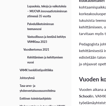
kuukausittaiset
kohtaamispaikka 
Lupauksia, tekoja ja vaikutuksia
– MUOVA innovaatiotoiminnan
korkeakouluopet
ytimessä 35 vuotta
lukuisista teem
Palveluliiketoiminnan
kehittämiseen, 
teemavuosi
tarvitaan myös t
Vastuullisuus ja kestävä kehitys
VAMKissa 2023
Pedagogista joh
Vuosikertomus 2021
kehittämisestä i
edistetään talo
Kehittämisen ja kehittymisen
vuosi
ja ohjaavat opet
VAMK henkilöstöpolitiikka
Vuoden kon
Johtoryhmä
Tasa-arvo- ja
Vuoden aikana 
yhdenvertaisuussuunnitelma
School
in. VAMK 
Eettinen toimintaohjeisto
työelämäyhteist