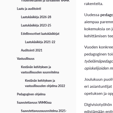
Yhdenvertainen ja turvallinen VAMK
rakenteita.
Laatu ja auditointi
Uudessa
pedago
Laatukäsikirja 2026-28
aiempaa paremmi
Laatukäsikirja 2023-25
kokemuksia on j
Edellisvuotiset laatukäsikirjat
kehittämisen te
Laatukäsikirja 2021-22
Vuoden konkree
Auditointi 2021
pedagoginen to
Vastuullisuus
työelämäpedago
Kestävän kehityksen ja
opiskelijoiden 
vastuullisuuden suunnitelma
Joulukuun puoliv
Kestävän kehityksen ja
eri asiantuntij
vastuullisuuden ohjelma 2022
opetuksen ja op
Pedagoginen ohjelma
Saavutettavuus VAMKissa
Digivisiotyöhön
edistämään enti
Saavutettavuussuunnitelma 2025-