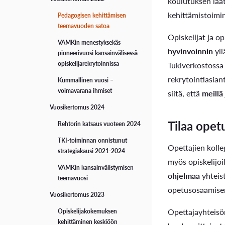
koulutuksen laat
kehittämistoimi
Pedagogisen kehittämisen
Opiskelijaelämää Vaasassa
Turvallisuus
teemavuoden satoa
Opiskelijat ja 
Uuden opiskelijan tietopaketti
Avoimet työpaikat
VAMKin menestyksekäs
hyvinvoinnin
yll
pioneerivuosi kansainvälisessä
Tukiverkostossa 
opiskelijarekrytoinnissa
Digivisio 2030
rekrytointiasia
Kummallinen vuosi –
OPINTOJEN TUKI JA OPISKELIJAN HYVINVOINTI
voimavarana ihmiset
siitä, että
meillä
Vuosikertomus 2024
Hyvinvointi ja terveys
Tilaa opet
Rehtorin katsaus vuoteen 2024
Esteetön opiskelu ja LUKI-kortti
TKI-toiminnan onnistunut
Opettajien kolle
strategiakausi 2021-2024
myös opiskelijo
Korkeakoulukuraattori
VAMKin kansainvälistymisen
ohjelmaa
yhteis
teemavuosi
Tutorit
opetusosaamisen 
Vuosikertomus 2023
Opiskelijaurheilijana VAMKissa
Opettajayhteisön
Opiskelijakokemuksen
kehittäminen keskiöön