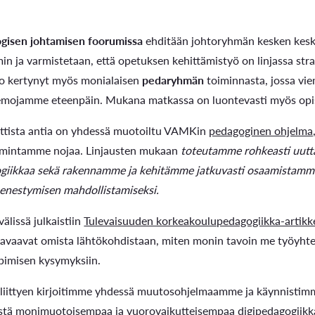
gisen johtamisen foorumissa
ehditään johtoryhmän kesken kesk
n ja varmistetaan, että opetuksen kehittämistyö on linjassa st
o kertynyt myös monialaisen
pedaryhmän
toiminnasta, jossa vi
emojamme eteenpäin. Mukana matkassa on luontevasti myös opis
ttista antia on yhdessä muotoiltu VAMKin
pedagoginen ohjelma,
imintamme nojaa. Linjausten mukaan
toteutamme rohkeasti uutta 
giikkaa sekä rakennamme ja kehitämme jatkuvasti osaamistamm
menestymisen mahdollistamiseksi.
älissä julkaistiin
Tulevaisuuden korkeakoulupedagogiikka-artikk
at avaavat omista lähtökohdistaan, miten monin tavoin me työy
pimisen kysymyksiin.
 liittyen kirjoitimme yhdessä muutosohjelmaamme ja käynnistimm
stä monimuotoisempaa ja vuorovaikutteisempaa digipedagogiikk