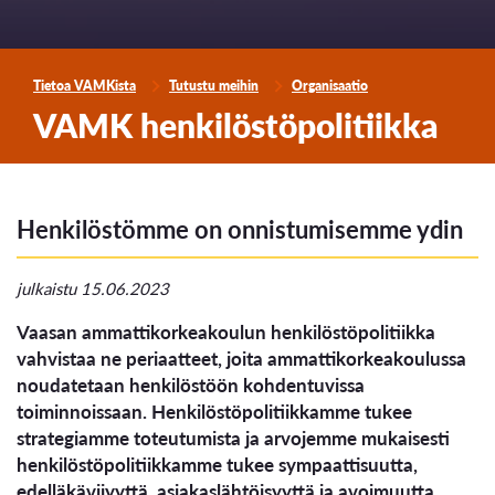
Tietoa VAMKista
Tutustu meihin
Organisaatio
VAMK henkilöstöpolitiikka
Henkilöstömme on onnistumisemme ydin
julkaistu 15.06.2023
Vaasan ammattikorkeakoulun henkilöstöpolitiikka
vahvistaa ne periaatteet, joita ammattikorkeakoulussa
noudatetaan henkilöstöön kohdentuvissa
toiminnoissaan. Henkilöstöpolitiikkamme tukee
strategiamme toteutumista ja arvojemme mukaisesti
henkilöstöpolitiikkamme tukee sympaattisuutta,
edelläkävijyyttä, asiakaslähtöisyyttä ja avoimuutta.