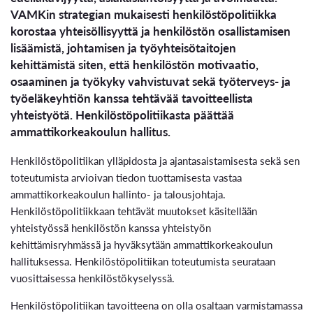
VAMKin strategian mukaisesti henkilöstöpolitiikka
korostaa yhteisöllisyyttä ja henkilöstön osallistamisen
lisäämistä, johtamisen ja työyhteisötaitojen
kehittämistä siten, että henkilöstön motivaatio,
osaaminen ja työkyky vahvistuvat sekä työterveys- ja
työeläkeyhtiön kanssa tehtävää tavoitteellista
yhteistyötä. Henkilöstöpolitiikasta päättää
ammattikorkeakoulun hallitus.
Henkilöstöpolitiikan ylläpidosta ja ajantasaistamisesta sekä sen
toteutumista arvioivan tiedon tuottamisesta vastaa
ammattikorkeakoulun hallinto- ja talousjohtaja.
Henkilöstöpolitiikkaan tehtävät muutokset käsitellään
yhteistyössä henkilöstön kanssa yhteistyön
kehittämisryhmässä ja hyväksytään ammattikorkeakoulun
hallituksessa. Henkilöstöpolitiikan toteutumista seurataan
vuosittaisessa henkilöstökyselyssä.
Henkilöstöpolitiikan tavoitteena on olla osaltaan varmistamassa