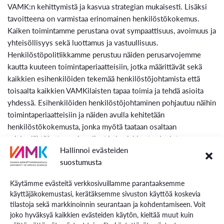
VAMK:n kehittymistä ja kasvua strategian mukaisesti. Lisäksi
tavoitteena on varmistaa erinomainen henkilöstökokemus.
Kaiken toimintamme perustana ovat sympaattisuus, avoimuus ja
yhteisöllisyys sekä luottamus ja vastuullisuus.
Henkilöstöpolitiikkamme perustuu näiden perusarvojemme
kautta kuuteen toimintaperiaatteisiin, jotka määrittävät sekä
kaikkien esihenkilöiden tekemää henkilöstöjohtamista että
toisaalta kaikkien VAMKilaisten tapaa toimia ja tehdä asioita
yhdessä. Esihenkilöiden henkilöstöjohtaminen pohjautuu näihin
toimintaperiaatteisiin ja näiden avulla kehitetään
henkilöstökokemusta, jonka myötä taataan osaltaan
asiakaslähtöiset, monipuoliset ja laadukkaat palvelut
Hallinnoi evästeiden
opiskelijoille.
suostumusta
Käytämme evästeitä verkkosivuillamme parantaaksemme
käyttäjäkokemustasi, kerätäksemme sivuston käyttöä koskevia
Johtamisella huippusuorituksiin
tilastoja sekä markkinoinnin seurantaan ja kohdentamiseen. Voit
joko hyväksyä kaikkien evästeiden käytön, kieltää muut kuin